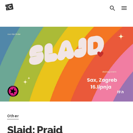
Other
Slajd: Prajd