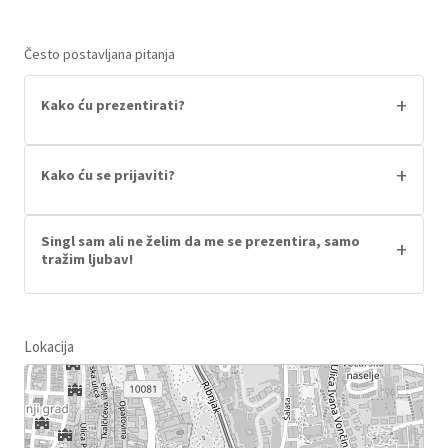
Često postavljana pitanja
+
Kako ću prezentirati?
Napravite prezentaciju (powerpoint ili slično) o
tom zašto bi netko trebao dejtati vešeg singl
+
Kako ću se prijaviti?
frenda/icu u trajanju od 5 minuta i izložite
Za prezentiranje morate se prijaviti preko
publici. Osoba koju predstavljate također će
formulara, a zatim s posebnim kodom koji
Singl sam ali ne želim da me se prezentira, samo
+
sjedati među publikom! Nakon prezentacije
tražim ljubav!
dobijete kupiti prezentacijske ulaznice!
voditelji će postaviti dodatna pitanja- sve je u
To je okej- kupite ulaznicu i dođite- ne morate
opuštenom tonu! Primjer prezentacije naći ćete
prezentirati, možete samo gledati (i upoznati
u highlightsima našeg instagram profila
ljubav svog života, naravno)
Lokacija
(@slajd.hr)