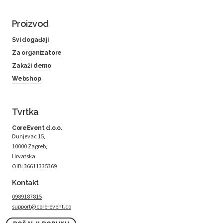
Proizvod
Svi događaji
Za organizatore
Zakaži demo
Webshop
Tvrtka
CoreEvent d.o.o.
Dunjevac 15,
10000 Zagreb,
Hrvatska
OIB: 36611335369
Kontakt
0989187815
support@core-event.co