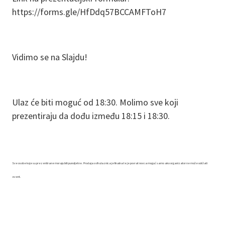
https://forms.gle/HfDdq57BCCAMFToH7
Vidimo se na Slajdu!
Ulaz će biti moguć od 18:30. Molimo sve koji
prezentiraju da dođu između 18:15 i 18:30.
Sve osobe koje su prezentirane moraju biti punoljetne. Prodaja svih ulaznica je finalna te je povrat novca moguć samo ako organizator ne može održati
event.