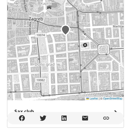
Leaflet
|
©
OpenStreetMap
Sax club
Sax club , Zagreb