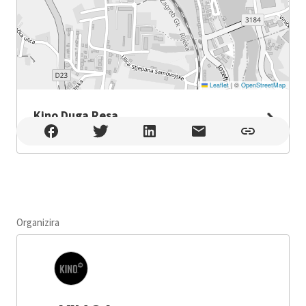
Leaflet
|
©
OpenStreetMap
Kino Duga Resa
Kino Duga Resa , Duga Resa
Organizira