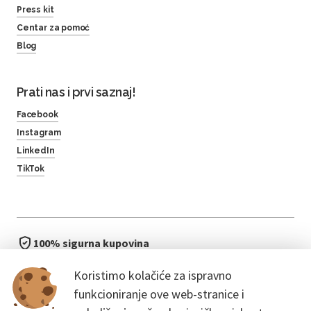
Press kit
Centar za pomoć
Blog
Prati nas i prvi saznaj!
Facebook
Instagram
LinkedIn
TikTok
100% sigurna kupovina
brzo i jednostavno
Koristimo kolačiće za ispravno
bez čekanja u redu
funkcioniranje ove web-stranice i