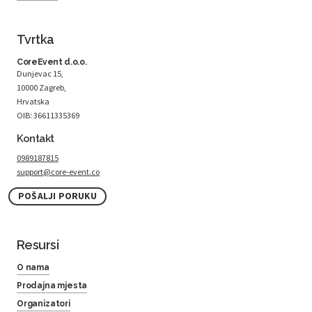
Tvrtka
CoreEvent d.o.o.
Dunjevac 15,
10000 Zagreb,
Hrvatska
OIB: 36611335369
Kontakt
0989187815
support@core-event.co
POŠALJI PORUKU
Resursi
O nama
Prodajna mjesta
Organizatori