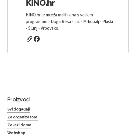
KINO.hr
KINO.hr je mreža malih kina s velikim
programom - Duga Resa - Lič - Mrkopalj - Plaški
- Slunj - Vrbovsko.
Proizvod
Svi događaji
Za organizatore
Zakaži demo
Webshop