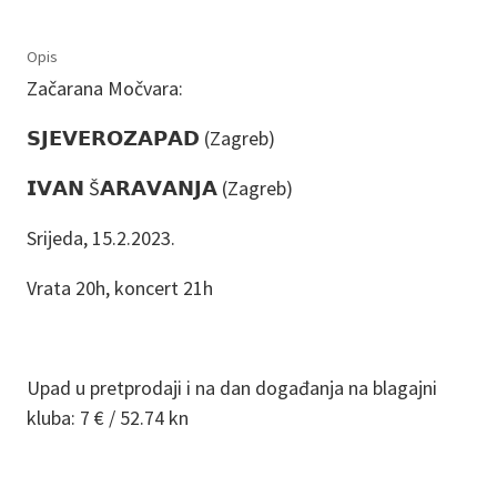
Opis
Začarana Močvara:
𝗦𝗝𝗘𝗩𝗘𝗥𝗢𝗭𝗔𝗣𝗔𝗗 (Zagreb)
𝗜𝗩𝗔𝗡 Š𝗔𝗥𝗔𝗩𝗔𝗡𝗝𝗔 (Zagreb)
Srijeda, 15.2.2023.
Vrata 20h, koncert 21h
Upad u pretprodaji i na dan događanja na blagajni
kluba: 7 € / 52.74 kn