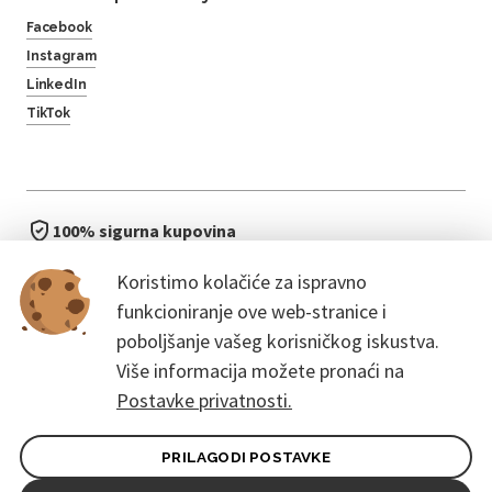
Facebook
Instagram
LinkedIn
TikTok
100% sigurna kupovina
brzo i jednostavno
Koristimo kolačiće za ispravno
bez čekanja u redu
funkcioniranje ove web-stranice i
poboljšanje vašeg korisničkog iskustva.
Više informacija možete pronaći na
Postavke privatnosti.
PRILAGODI POSTAVKE
Opći uvjeti ugovora za kupce
Pravila zaštite osobnih podataka