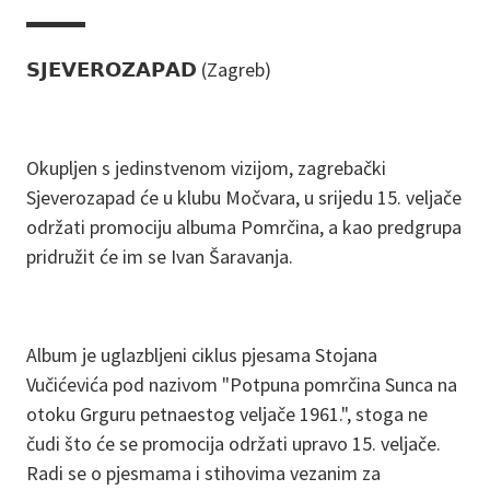
▬▬▬
𝗦𝗝𝗘𝗩𝗘𝗥𝗢𝗭𝗔𝗣𝗔𝗗 (Zagreb)
Okupljen s jedinstvenom vizijom, zagrebački
Sjeverozapad će u klubu Močvara, u srijedu 15. veljače
održati promociju albuma Pomrčina, a kao predgrupa
pridružit će im se Ivan Šaravanja.
Album je uglazbljeni ciklus pjesama Stojana
Vučićevića pod nazivom "Potpuna pomrčina Sunca na
otoku Grguru petnaestog veljače 1961.", stoga ne
čudi što će se promocija održati upravo 15. veljače.
Radi se o pjesmama i stihovima vezanim za