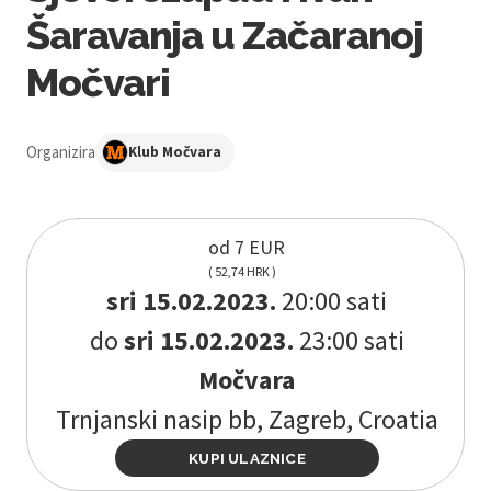
Šaravanja u Začaranoj
Močvari
Organizira
Klub Močvara
od 7 EUR
( 52,74 HRK )
sri 15.02.2023.
20:00 sati
do
sri 15.02.2023.
23:00 sati
Močvara
Trnjanski nasip bb, Zagreb, Croatia
KUPI ULAZNICE