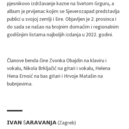
pjesnikovo izdržavanje kazne na Svetom Grguru, a
album je prvijenac kojim se Sjeverozapad predstavlja
publici u svojoj zemlji i šire. Objavljen je 2. prosinca i
do sada se našao na brojnim domaćim i regionalnim
godišnjim listama najboljih izdanja u 2022. godini.
Članove benda čine Zvonka Obajdin na klaviru i
vokalu, Nikola Brkljačić na gitari i vokalu, Helena
Hena Ernoić na bas gitari i Hrvoje Matašin na
bubnjevima.
▬▬▬
𝗜𝗩𝗔𝗡 Š𝗔𝗥𝗔𝗩𝗔𝗡𝗝𝗔 (Zagreb)