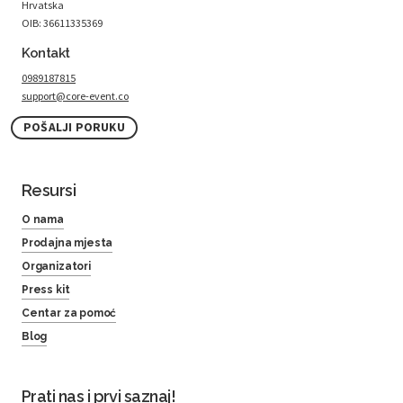
Hrvatska
OIB: 36611335369
Kontakt
0989187815
support@core-event.co
POŠALJI PORUKU
Resursi
O nama
Prodajna mjesta
Organizatori
Press kit
Centar za pomoć
Blog
Prati nas i prvi saznaj!