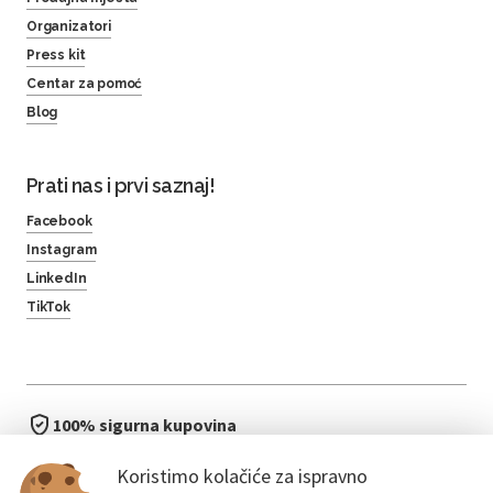
Organizatori
Press kit
Centar za pomoć
Blog
Prati nas i prvi saznaj!
Facebook
Instagram
LinkedIn
TikTok
100% sigurna kupovina
brzo i jednostavno
Koristimo kolačiće za ispravno
bez čekanja u redu