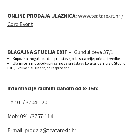
ONLINE PRODAJA ULAZNICA:
www.teatarexit.hr
/
Core Event
BLAGAJNA STUDIJA EXIT –
Gundulićeva 37/1
Kupovina moguća na dan predstave, pola sata prije početka izvedbe.
Ulaznice je moguće kupiti samo za predstavu koja taj dan igra u Studiju
EXIT
, ukoliko nisu unaprijed rasprodane.
Informacije radnim danom od 8-16h:
Tel: 01/ 3704-120
Mob: 091 /3757-114
E-mail: prodaja@teatarexit.hr