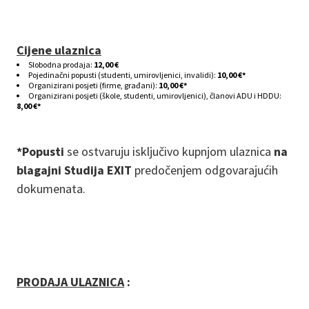
Cijene ulaznica
Slobodna prodaja:
12,00 €
Pojedinačni popusti (studenti, umirovljenici, invalidi):
10,00 €*
Organizirani posjeti (firme, građani):
10,00 €*
Organizirani posjeti (škole, studenti, umirovljenici), članovi ADU i HDDU:
8,00 €*
*Popusti
se ostvaruju isključivo kupnjom ulaznica
na
blagajni Studija EXIT
predočenjem odgovarajućih
dokumenata.
PRODAJA ULAZNICA
: