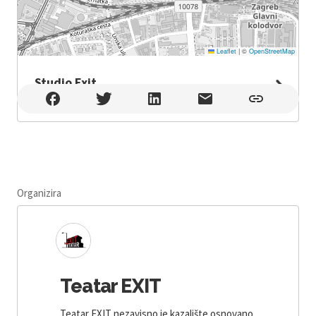
Leaflet
|
©
OpenStreetMap
Studio Exit
Studio Exit , Zagreb
Organizira
Teatar EXIT
Teatar EXIT nezavisno je kazalište osnovano