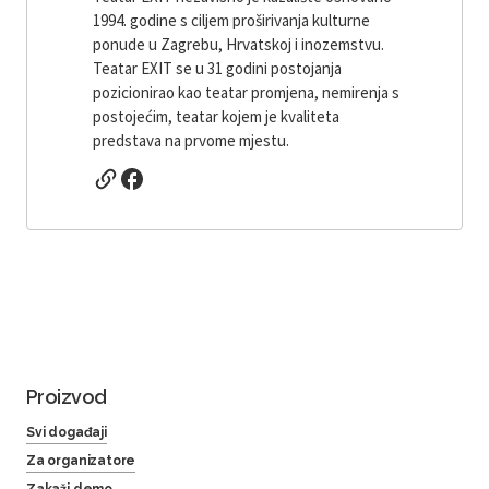
1994. godine s ciljem proširivanja kulturne
ponude u Zagrebu, Hrvatskoj i inozemstvu.
Teatar EXIT se u 31 godini postojanja
pozicionirao kao teatar promjena, nemirenja s
postojećim, teatar kojem je kvaliteta
predstava na prvome mjestu.
Proizvod
Svi događaji
Za organizatore
Zakaži demo