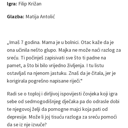
Igra:
Filip Križan
Glazba:
Matija Antolić
„Imaš 7 godina. Mama je u bolnici. Otac kaže da je
ona učinila nešto glupo. Majka ne može naći razlog za
sreću. Ti počinješ zapisivati sve što ti padne na
pamet, a što bi bilo vrijedno življenja. I tu listu
ostavljaš na njenom jastuku. Znaš da je čitala, jer je
korigirala pogrešno napisane riječi.“
Radi se o toploj i dirljivoj ispovijesti čovjeka koji igra
sebe od sedmogodišnjeg dječaka pa do odrasle dobi
te njegovoj želji da pomogne majci koja pati od
depresije. Može li joj tisuću razloga za sreću pomoći
da se iz nje izvuče?