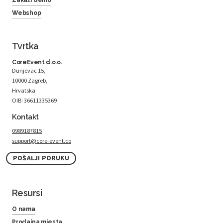
Webshop
Tvrtka
CoreEvent d.o.o.
Dunjevac 15,
10000 Zagreb,
Hrvatska
OIB: 36611335369
Kontakt
0989187815
support@core-event.co
POŠALJI PORUKU
Resursi
O nama
Prodajna mjesta