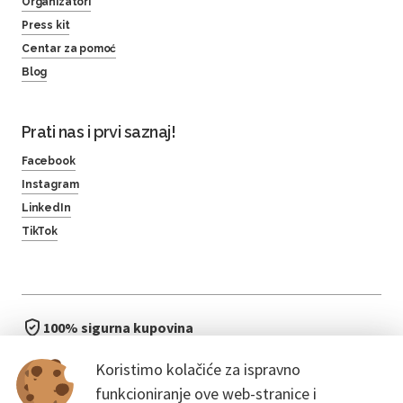
Organizatori
Press kit
Centar za pomoć
Blog
Prati nas i prvi saznaj!
Facebook
Instagram
LinkedIn
TikTok
100% sigurna kupovina
brzo i jednostavno
Koristimo kolačiće za ispravno
bez čekanja u redu
funkcioniranje ove web-stranice i