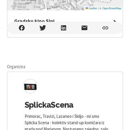
Leaflet
|
©
OpenStreetMap
Gradsko kino Sinj
Gradsko kino Sinj , Sinj
Organizira
SplickaScena
Primorac, Travizi, Lazaneo i Škiljo - mi smo
Splicka Scena - kolektiv stand-up komičara iz
grada pod Marjanom. Nastupamo zajedno, solo