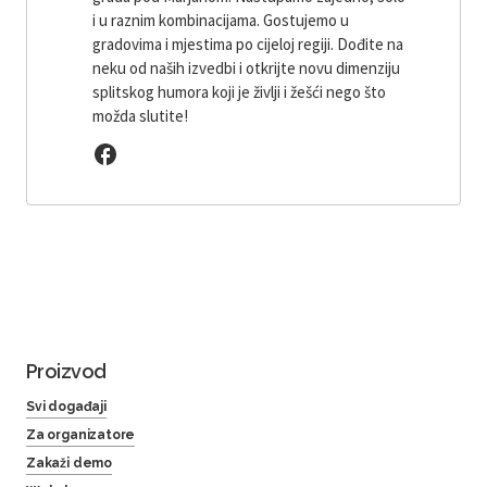
i u raznim kombinacijama. Gostujemo u
gradovima i mjestima po cijeloj regiji. Dođite na
neku od naših izvedbi i otkrijte novu dimenziju
splitskog humora koji je življi i žešći nego što
možda slutite!
Proizvod
Svi događaji
Za organizatore
Zakaži demo