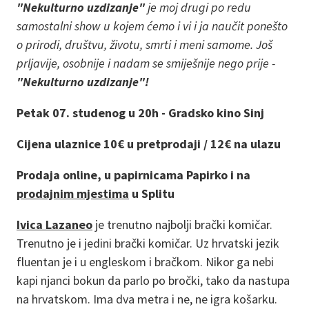
"Nekulturno uzdizanje"
je moj drugi po redu
samostalni show u kojem ćemo i vi i ja naučit ponešto
o prirodi, društvu, životu, smrti i meni samome. Još
prljavije, osobnije i nadam se smiješnije nego prije -
"Nekulturno uzdizanje"!
Petak 07. studenog u 20h - Gradsko kino Sinj
Cijena ulaznice 10€ u pretprodaji / 12€ na ulazu
Prodaja online, u papirnicama Papirko i na
prodajnim mjestima
u Splitu
Ivica Lazaneo
je trenutno najbolji brački komičar.
Trenutno je i jedini brački komičar. Uz hrvatski jezik
fluentan je i u engleskom i bračkom. Nikor ga nebi
kapi njanci bokun da parlo po bročki, tako da nastupa
na hrvatskom. Ima dva metra i ne, ne igra košarku.