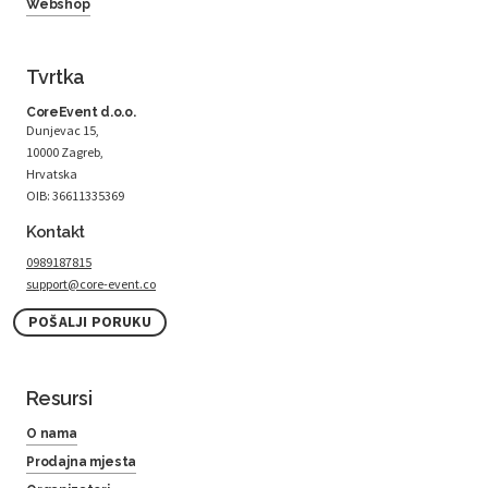
Webshop
Tvrtka
CoreEvent d.o.o.
Dunjevac 15,
10000 Zagreb,
Hrvatska
OIB: 36611335369
Kontakt
0989187815
support@core-event.co
POŠALJI PORUKU
Resursi
O nama
Prodajna mjesta