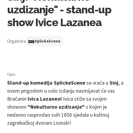
uzdizanje" - stand-up
show Ivice Lazanea
Organizira
SplickaScena
Opis
Stand-up komedija SplickeScene
se vraća
u
Sinj
, a
ovom prigodom u solo izdanju nasmijavat će vas
Bračanin
Ivica Lazaneo!
Ivica stiže sa svojim
showom
"Nekulturno uzdizanje"
s kojim je
nedavno rasprodao svih 1850 sjedala u kultnoj
zagrebačkoj dvorani Lisinski!