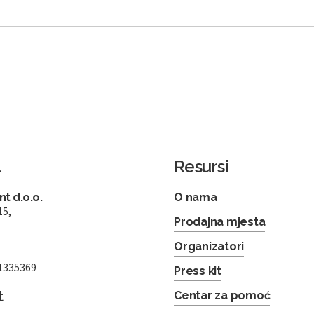
a
Resursi
t d.o.o.
O nama
15,
Prodajna mjesta
Organizatori
1335369
Press kit
t
Centar za pomoć