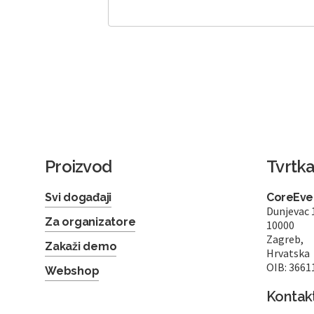
Proizvod
Tvrtk
Svi događaji
CoreEven
Dunjevac 
Za organizatore
10000
Zagreb,
Zakaži demo
Hrvatska
OIB: 3661
Webshop
Kontak