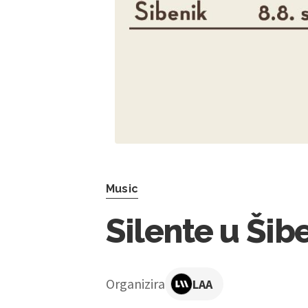
Music
Silente u Šib
Organizira
LAA