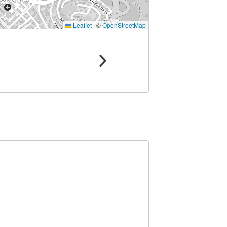
Leaflet
|
©
OpenStreetMap