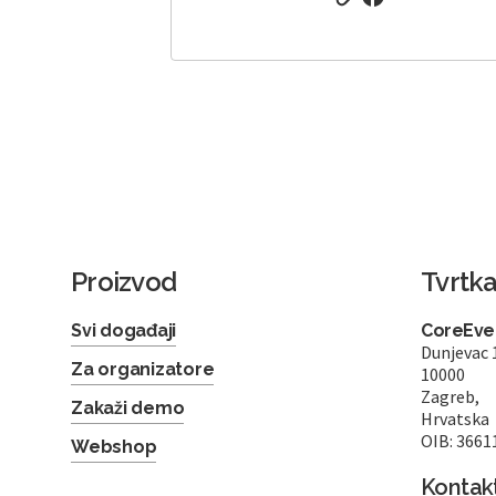
Proizvod
Tvrtk
Svi događaji
CoreEven
Dunjevac 
Za organizatore
10000
Zagreb,
Zakaži demo
Hrvatska
OIB: 3661
Webshop
Kontak