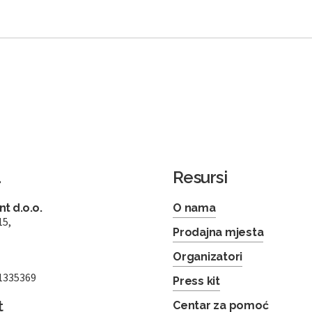
a
Resursi
t d.o.o.
O nama
15,
Prodajna mjesta
Organizatori
1335369
Press kit
t
Centar za pomoć