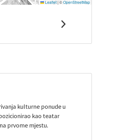
Leaflet
|
©
OpenStreetMap
irivanja kulturne ponude u
pozicionirao kao teatar
 na prvome mjestu.