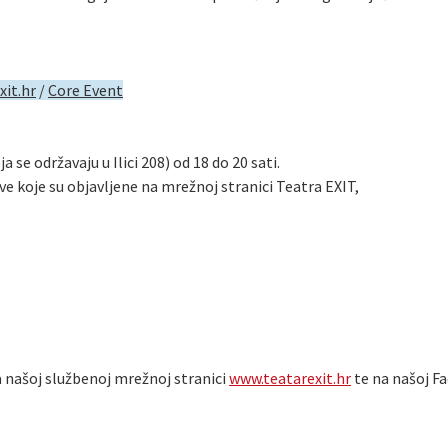
xit.hr
/
Core Event
se održavaju u Ilici 208) od 18 do 20 sati.
e koje su objavljene na mrežnoj stranici Teatra EXIT,
 našoj službenoj mrežnoj stranici
www.teatarexit.hr
te na našoj Fa