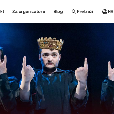
kt
Za organizatore
Blog
Pretraži
HR