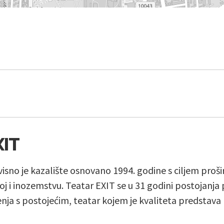
XIT
isno je kazalište osnovano 1994. godine s ciljem proš
j i inozemstvu. Teatar EXIT se u 31 godini postojanja 
ja s postojećim, teatar kojem je kvaliteta predstava