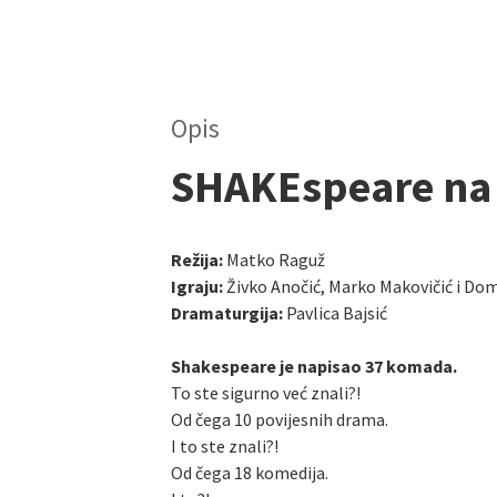
Opis
SHAKEspeare na 
Režija:
Matko Raguž
Igraju:
Živko Anočić, Marko Makovičić i Do
Dramaturgija:
Pavlica Bajsić
Shakespeare je napisao 37 komada.
To ste sigurno već znali?!
Od čega 10 povijesnih drama.
I to ste znali?!
Od čega 18 komedija.