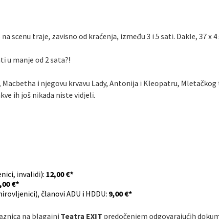
 scenu traje, zavisno od kraćenja, između 3 i 5 sati. Dakle, 37 x 4 
ati u manje od 2 sata?!
 Macbetha i njegovu krvavu Lady, Antonija i Kleopatru, Mletačkog 
kve ih još nikada niste vidjeli.
ici, invalidi):
12,00 €*
,00 €*
mirovljenici), članovi ADU i HDDU:
9,00 €*
laznica na blagajni
Teatra EXIT
predočenjem odgovarajućih dokum