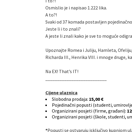
I to?!
Osmislio je i napisao 1.222 lika.
A to?!
Svaki od 37 komada postavljen pojedinačno na
Jeste li i to znali?
A jeste li znali kako je sve to moguće odigr
Upoznajte Romea i Juliju, Hamleta, Ofeliju,
Richarda III., Henrika VIII. i mnoge druge, ka
Na EX! That’s IT!
__________________________
Cijene ulaznica
Slobodna prodaja:
15,00 €
Pojedinačni popusti (studenti, umirovljen
Organizirani posjeti (firme, građani):
12
Organizirani posjeti (škole, studenti, u
*
Popusti se ostvaruju isključivo kupnjom u