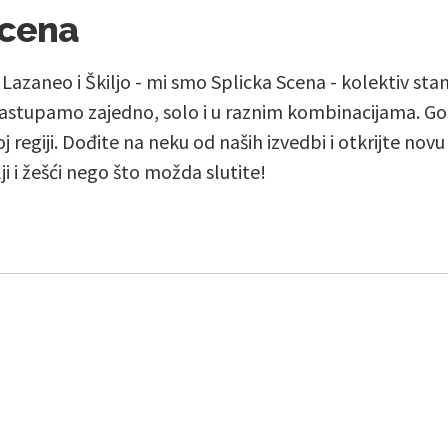
Scena
, Lazaneo i Škiljo - mi smo Splicka Scena - kolektiv st
stupamo zajedno, solo i u raznim kombinacijama. Go
j regiji. Dođite na neku od naših izvedbi i otkrijte nov
lji i žešći nego što možda slutite!