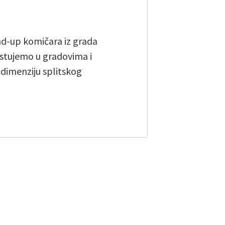
and-up komičara iz grada
stujemo u gradovima i
u dimenziju splitskog