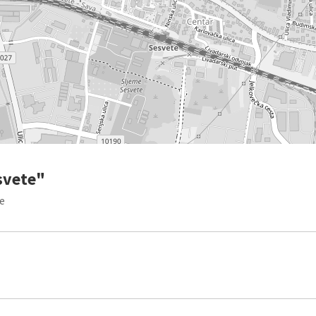
svete"
te