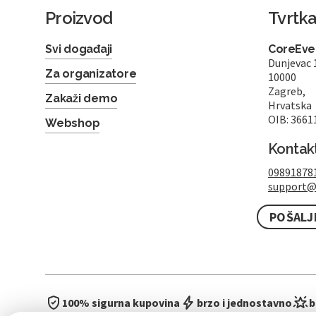
Proizvod
Tvrtk
Svi događaji
CoreEven
Dunjevac 
Za organizatore
10000
Zagreb,
Zakaži demo
Hrvatska
OIB: 3661
Webshop
Kontak
09891878
support@
POŠALJ
100% sigurna kupovina
brzo i jednostavno
b