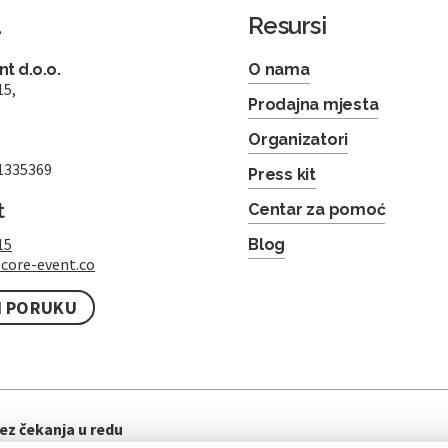
a
Resursi
t d.o.o.
O nama
15,
Prodajna mjesta
Organizatori
1335369
Press kit
t
Centar za pomoć
15
Blog
core-event.co
I PORUKU
ez čekanja u redu