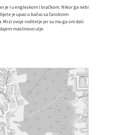
tan je i u engleskom i bračkom. Nikor ga nebi
dijete je upao u bačvu sa čarobnim
rzi svoje roditelje jer su mu ga oni dali.
odajem maslinovo ulje.