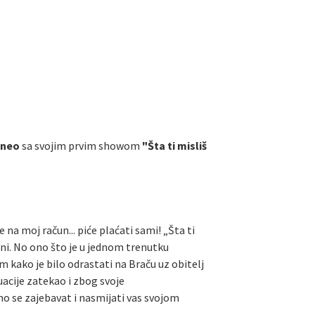
aneo
sa svojim prvim showom
"Šta ti misliš
 na moj račun... piće plaćati sami! „Šta ti
jeni. No ono što je u jednom trenutku
 kako je bilo odrastati na Braču uz obitelj
uacije zatekao i zbog svoje
jno se zajebavat i nasmijati vas svojom