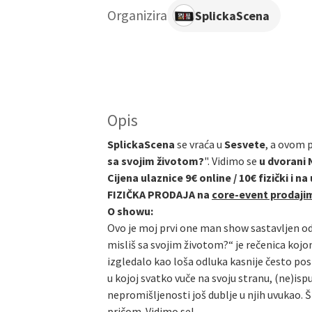
Organizira
SplickaScena
Opis
SplickaScena
se vraća u
Sesvete
, a ovom 
sa svojim životom?
". Vidimo se
u dvorani 
Cijena ulaznice 9€ online / 10€ fizički i na
FIZIČKA PRODAJA na
core-event prodaji
O showu:
Ovo je moj prvi one man show sastavljen od n
misliš sa svojim životom?“ je rečenica kojom
izgledalo kao loša odluka kasnije često pos
u kojoj svatko vuče na svoju stranu, (ne)isp
nepromišljenosti još dublje u njih uvukao. 
pričom. Vidimo se!