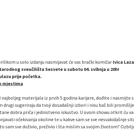
prilikom u solo izdanju nasmijavat će vas brački komičar
Ivica Laz
Narodnog sveučilišta Sesvete u subotu 04. svibnja u 20h!
 ulazu prije početka.
m mjestima
ajboljeg materijala iz prvih 5 godina karijere, dođite i nasmijte se
 drugi sugeriraju da tvoji dosadašnji izbori i nisu baš bili promišl
tane dobra priča i jedinstveno iskustvo. U ovom showu otkrit ću vam
unjavati očekivanja okoline te u kakve sam se sve nesvakidašnje sit
Što sam sve doživio, preživio i šta mislim sa svojim životom? Ozbil