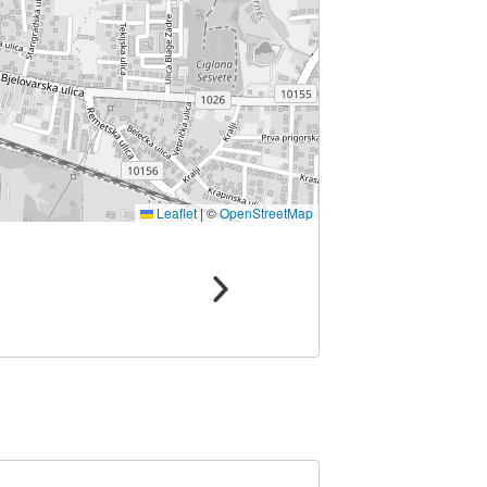
Leaflet
|
©
OpenStreetMap