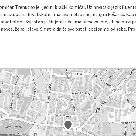
omičar. Trenutno je i jedini brački komičar. Uz hrvatski jezik fluen
da nastupa na hrvatskom. Ima dva metra i ne, ne igra košarku. Kao 
oholom. Svjestan je činjenice da ima blesavo ime, ali ne mrzi ga. M
ovca, žena i slave. Smatra da će sve ostali doći samo od sebe. Pr