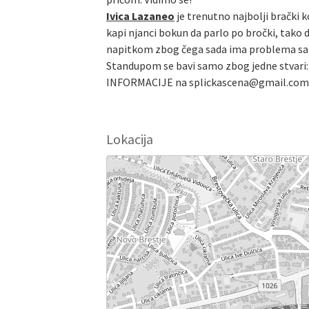
Ivica Lazaneo
je trenutno najbolji brački k
kapi njanci bokun da parlo po bročki, tako 
napitkom zbog čega sada ima problema sa alk
Standupom se bavi samo zbog jedne stvari: n
INFORMACIJE na splickascena@gmail.com
Lokacija