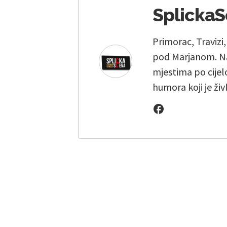
Splicka
Primorac, Travizi
pod Marjanom. Na
mjestima po cijelo
humora koji je živ