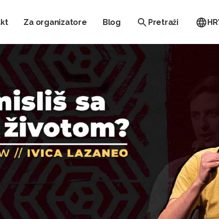
kt
Za organizatore
Blog
Pretraži
HR