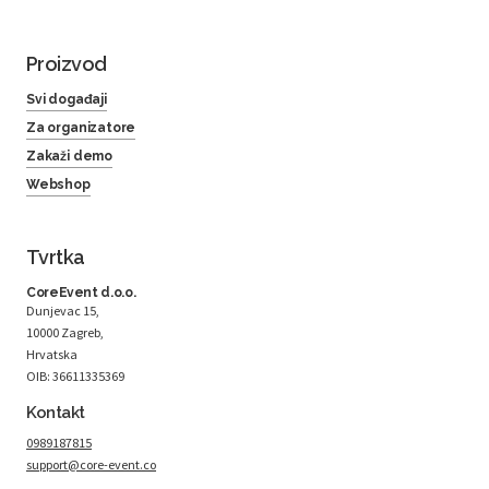
Proizvod
Svi događaji
Za organizatore
Zakaži demo
Webshop
Tvrtka
CoreEvent d.o.o.
Dunjevac 15,
10000 Zagreb,
Hrvatska
OIB: 36611335369
Kontakt
0989187815
support@core-event.co