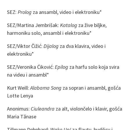
SEZ:
Prolog
za ansambl, video i elektroniku*
SEZ/Martina Jembrišak:
Katalog
za žive biljke,
harmoniku solo, ansambl i elektroniku*
SEZ/Viktor Čižić:
Dijalog
za dva klavira, video i
elektroniku*
SEZ/Veronika Ćiković:
Epilog
za harfu solo koja svira
na videu i ansambl*
Kurt Weill:
Alabama Song
za sopran i ansambl, gošća
Lotte Lenya
Anonimus:
Ciuleandra
za alt, violončelo i klavir, gošća
Maria Tănase
Tillmann Dehnhard:
Wake Up!
za flautu, budilicu i