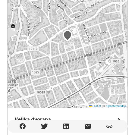
Leaflet
|
©
OpenStreetMap
Velika dvorana
Velika dvorana , Zagreb