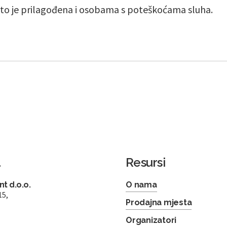
što je prilagođena i osobama s poteškoćama sluha.
a
Resursi
t d.o.o.
O nama
15,
Prodajna mjesta
Organizatori