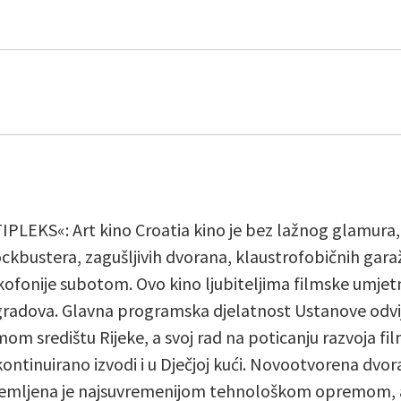
PLEKS«: Art kino Croatia kino je bez lažnog glamura,
ockbustera, zagušljivih dvorana, klaustrofobičnih gara
ofonije subotom. Ovo kino ljubiteljima filmske umjetn
gradova. Glavna programska djelatnost Ustanove odvija
om središtu Rijeke, a svoj rad na poticanju razvoja fil
kontinuirano izvodi i u Dječjoj kući. Novootvorena dvor
emljena je najsuvremenijom tehnološkom opremom, a