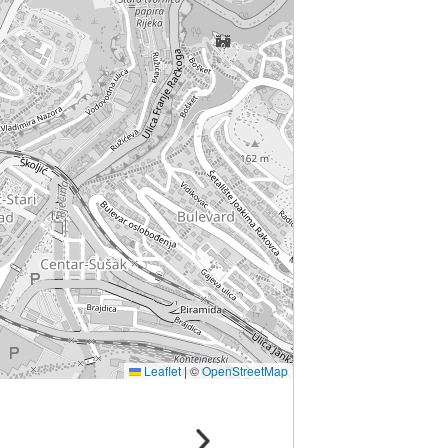
Leaflet
|
©
OpenStreetMap