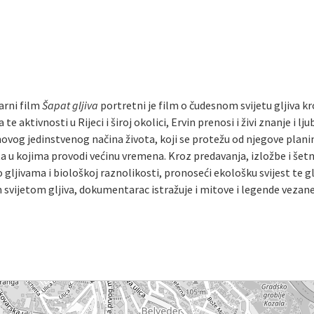
rni film
Šapat gljiva
portretni je film o čudesnom svijetu gljiva kroz
 te aktivnosti u Rijeci i široj okolici, Ervin prenosi i živi znanje i l
ovog jedinstvenog načina života, koji se protežu od njegove plan
šta u kojima provodi većinu vremena. Kroz predavanja, izložbe i še
o gljivama i biološkoj raznolikosti, pronoseći ekološku svijest te g
vijetom gljiva, dokumentarac istražuje i mitove i legende vezane u