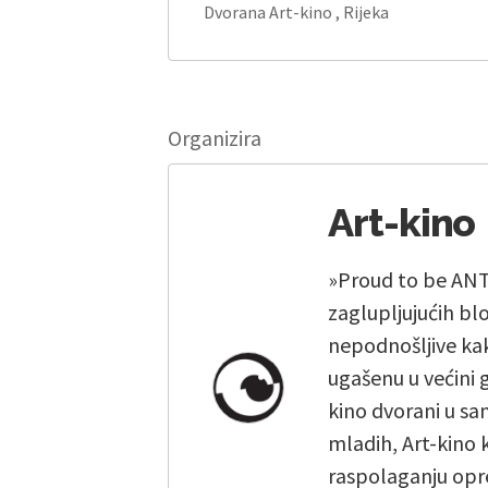
Dvorana Art-kino , Rijeka
Organizira
Art-kino
»Proud to be ANTI
zaglupljujućih bl
nepodnošljive kak
ugašenu u većini 
kino dvorani u sam
mladih, Art-kino 
raspolaganju opr