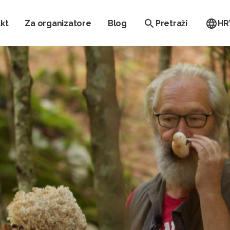
kt
Za organizatore
Blog
Pretraži
HR