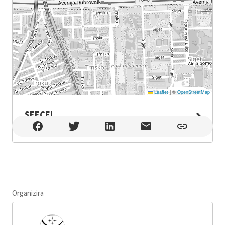
Leaflet
|
©
OpenStreetMap
SEECEL
SEECEL , Zagreb
Organizira