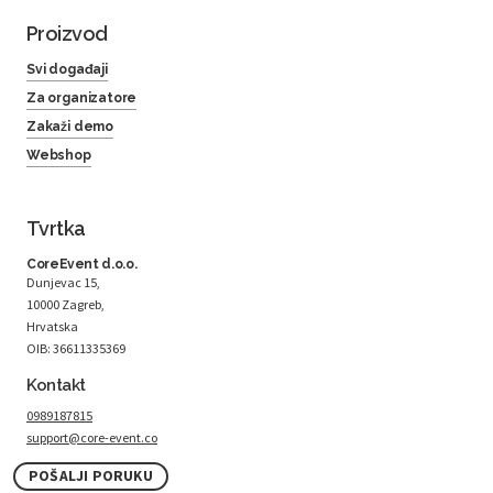
Proizvod
Svi događaji
Za organizatore
Zakaži demo
Webshop
Tvrtka
CoreEvent d.o.o.
Dunjevac 15,
10000 Zagreb,
Hrvatska
OIB: 36611335369
Kontakt
0989187815
support@core-event.co
POŠALJI PORUKU