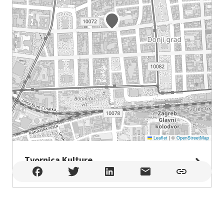
Leaflet
|
©
OpenStreetMap
Tvornica Kulture
Tvornica Kulture , Zagreb