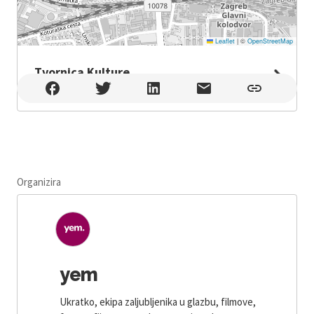
Leaflet
|
©
OpenStreetMap
Tvornica Kulture
Tvornica Kulture , Zagreb , Šubićeva 2
Organizira
yem
Ukratko, ekipa zaljubljenika u glazbu, filmove,