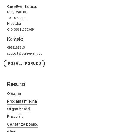
CoreEvent d.o.o.
Dunjevac 15,
10000 Zagreb,
Hrvatska
OIB: 36611335369
Kontakt
0989187815
support@core-event.co
POŠALJI PORUKU
Resursi
O nama
Prodajna mjesta
Organizatori
Press kit
Centar za pomoć
Blog