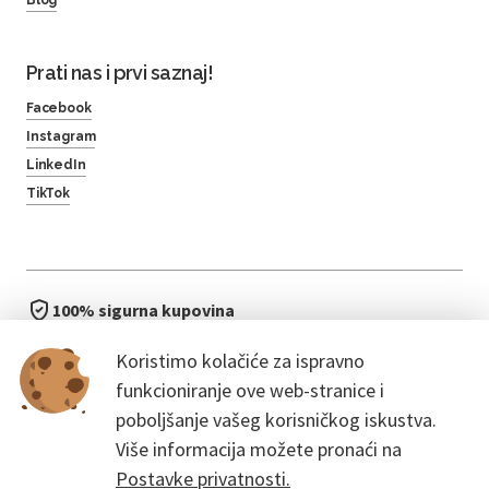
Prati nas i prvi saznaj!
Facebook
Instagram
LinkedIn
TikTok
100% sigurna kupovina
brzo i jednostavno
Koristimo kolačiće za ispravno
bez čekanja u redu
funkcioniranje ove web-stranice i
poboljšanje vašeg korisničkog iskustva.
Više informacija možete pronaći na
Postavke privatnosti.