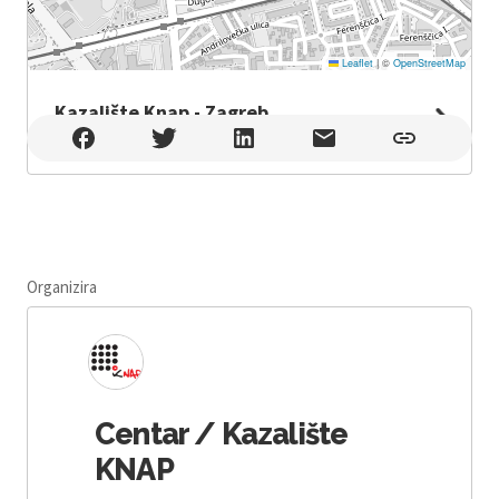
Leaflet
|
©
OpenStreetMap
Kazalište Knap - Zagreb
Kazalište Knap - Zagreb , Zagreb
Organizira
Centar / Kazalište
KNAP