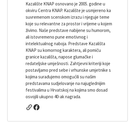
Kazalište KNAP osnovano je 2005. godine u
okviru Centra KNAP. Kazalište je usmjereno ka
suvremenom scenskom izrazu i njeguje teme
koje su relevantne za prostor i vrijeme u kojem
živimo. Naše predstave nabijene su humorom,
ali istovremeno pune emotivnog i
intelektualnog naboja. Predstave Kazališta
KNAP su komornog karaktera, ali pomiču
granice kazališta, napose glumačke i
redateljske umješnosti. Zahtjevni kriteriji koje
postavljamo pred sebe i vrhunske umjetnike s
kojima surađujemo omogućili su našim
predstavama sudjelovanje na najuglednijim
festivalima u Hrvatskoj na kojima smo dosad
osvojili ukupno 40-ak nagrada.