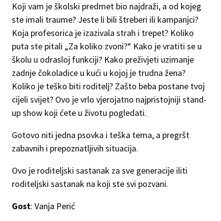
Koji vam je školski predmet bio najdraži, a od kojeg
ste imali traume? Jeste li bili štreberi ili kampanjci?
Koja profesorica je izazivala strah i trepet? Koliko
puta ste pitali „Za koliko zvoni?“ Kako je vratiti se u
školu u odrasloj funkciji? Kako preživjeti uzimanje
zadnje čokoladice u kući u kojoj je trudna žena?
Koliko je teško biti roditelj? Zašto beba postane tvoj
cijeli svijet? Ovo je vrlo vjerojatno najpristojniji stand-
up show koji ćete u životu pogledati.
Gotovo niti jedna psovka i teška tema, a pregršt
zabavnih i prepoznatljivih situacija.
Ovo je roditeljski sastanak za sve generacije iliti
roditeljski sastanak na koji ste svi pozvani.
Gost
:
Vanja Perić