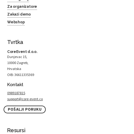
Za organizatore
Zakaži demo
Webshop
Tvrtka
CoreEvent d.o.o.
Dunjevac 15,
10000 Zagreb,
Hrvatska
OIB: 36611335369
Kontakt
0989187815
support@core-event.co
POŠALJI PORUKU
Resursi