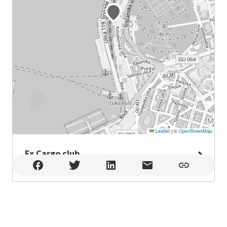
Leaflet
|
©
OpenStreetMap
Ex Cargo club
Ex Cargo club , Pula