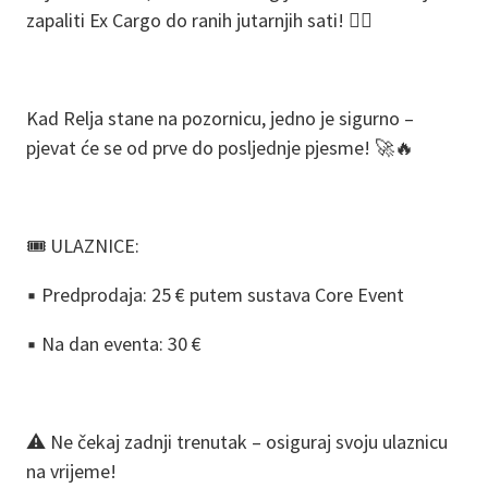
zapaliti Ex Cargo do ranih jutarnjih sati! ❤️‍🔥
Kad Relja stane na pozornicu, jedno je sigurno –
pjevat će se od prve do posljednje pjesme! 🚀🔥
🎟️ ULAZNICE:
▪️ Predprodaja: 25 € putem sustava Core Event
▪️ Na dan eventa: 30 €
⚠️ Ne čekaj zadnji trenutak – osiguraj svoju ulaznicu
na vrijeme!