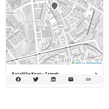
Leaflet
|
©
OpenStreetMap
Kazalište Knap - Zagreb
Kazalište Knap - Zagreb , Zagreb