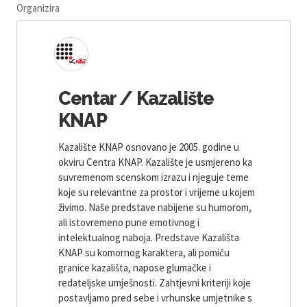
Organizira
Centar / Kazalište
KNAP
Kazalište KNAP osnovano je 2005. godine u
okviru Centra KNAP. Kazalište je usmjereno ka
suvremenom scenskom izrazu i njeguje teme
koje su relevantne za prostor i vrijeme u kojem
živimo. Naše predstave nabijene su humorom,
ali istovremeno pune emotivnog i
intelektualnog naboja. Predstave Kazališta
KNAP su komornog karaktera, ali pomiču
granice kazališta, napose glumačke i
redateljske umješnosti. Zahtjevni kriteriji koje
postavljamo pred sebe i vrhunske umjetnike s