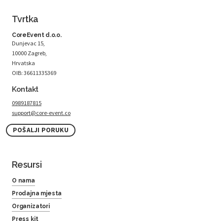
Tvrtka
CoreEvent d.o.o.
Dunjevac 15,
10000 Zagreb,
Hrvatska
OIB: 36611335369
Kontakt
0989187815
support@core-event.co
POŠALJI PORUKU
Resursi
O nama
Prodajna mjesta
Organizatori
Press kit