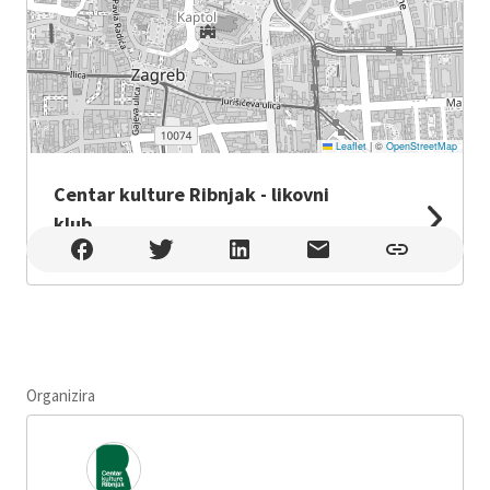
Leaflet
|
©
OpenStreetMap
Centar kulture Ribnjak - likovni
klub
Centar kulture Ribnjak - likovni klub , Zagreb
Organizira