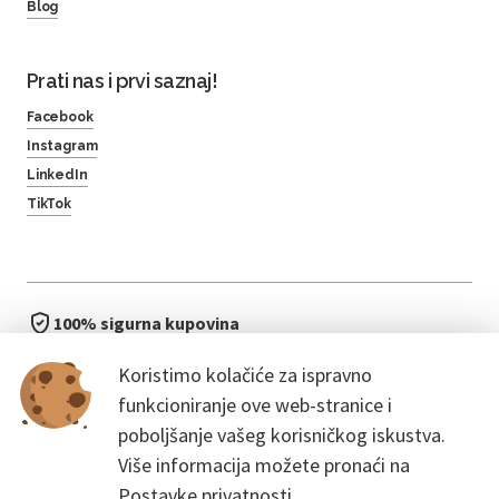
Blog
Prati nas i prvi saznaj!
Facebook
Instagram
LinkedIn
TikTok
100% sigurna kupovina
brzo i jednostavno
Koristimo kolačiće za ispravno
bez čekanja u redu
funkcioniranje ove web-stranice i
poboljšanje vašeg korisničkog iskustva.
Više informacija možete pronaći na
Postavke privatnosti.