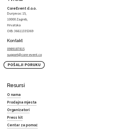
CoreEvent d.o.o.
Dunjevac 15,
10000 Zagreb,
Hrvatska
OIB: 36611335369
Kontakt
0989187815
support@core-event.co
POŠALJI PORUKU
Resursi
O nama
Prodajna mjesta
Organizatori
Press kit
Centar za pomoć