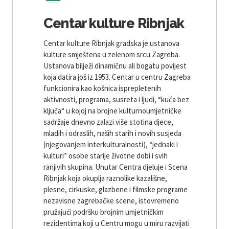
Centar kulture Ribnjak
Centar kulture Ribnjak gradska je ustanova
kulture smještena u zelenom srcu Zagreba.
Ustanova bilježi dinamičnu ali bogatu povijest
koja datira još iz 1953. Centar u centru Zagreba
funkcionira kao košnica isprepletenih
aktivnosti, programa, susreta i ljudi, “kuća bez
ključa“ u kojoj na brojne kulturnoumjetničke
sadržaje dnevno zalazi više stotina djece,
mladih i odraslih, naših starih i novih susjeda
(njegovanjem interkulturalnosti), “jednaki i
kulturi” osobe starije životne dobi i svih
ranjivih skupina. Unutar Centra djeluje i Scena
Ribnjak koja okuplja raznolike kazališne,
plesne, cirkuske, glazbene i filmske programe
nezavisne zagrebačke scene, istovremeno
pružajući podršku brojnim umjetničkim
rezidentima koji u Centru mogu u miru razvijati