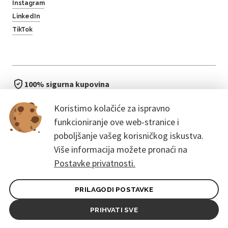
Instagram
LinkedIn
TikTok
100% sigurna kupovina
brzo i jednostavno
Koristimo kolačiće za ispravno
bez čekanja u redu
funkcioniranje ove web-stranice i
poboljšanje vašeg korisničkog iskustva.
Više informacija možete pronaći na
Postavke privatnosti.
PRILAGODI POSTAVKE
Opći uvjeti ugovora za kupce
Pravila zaštite osobnih podataka
PRIHVATI SVE
© 2026. CoreEvent