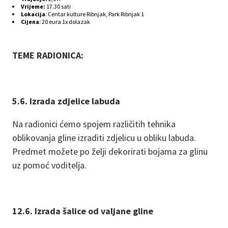
Vrijeme:
17.30 sati
Lokacija
: Centar kulture Ribnjak, Park Ribnjak 1
Cijena
: 20 eura 1x dolazak
TEME RADIONICA:
5.6. Izrada zdjelice labuda
Na radionici ćemo spojem različitih tehnika
oblikovanja gline izraditi zdjelicu u obliku labuda.
Predmet možete po želji dekorirati bojama za glinu
uz pomoć voditelja.
12.6. Izrada šalice od valjane gline