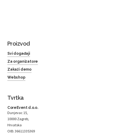
Proizvod
Svi događaji
Za organizatore
Zakaži demo
Webshop
Tvrtka
CoreEvent d.o.o.
Dunjevac 15,
10000 Zagreb,
Hrvatska
OIB: 36611335369