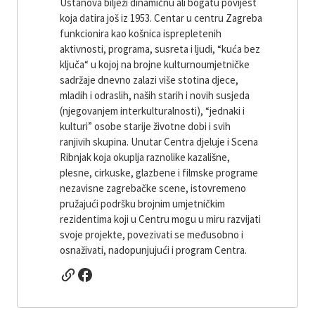
Ustanova bilježi dinamičnu ali bogatu povijest
koja datira još iz 1953. Centar u centru Zagreba
funkcionira kao košnica isprepletenih
aktivnosti, programa, susreta i ljudi, “kuća bez
ključa“ u kojoj na brojne kulturnoumjetničke
sadržaje dnevno zalazi više stotina djece,
mladih i odraslih, naših starih i novih susjeda
(njegovanjem interkulturalnosti), “jednaki i
kulturi” osobe starije životne dobi i svih
ranjivih skupina. Unutar Centra djeluje i Scena
Ribnjak koja okuplja raznolike kazališne,
plesne, cirkuske, glazbene i filmske programe
nezavisne zagrebačke scene, istovremeno
pružajući podršku brojnim umjetničkim
rezidentima koji u Centru mogu u miru razvijati
svoje projekte, povezivati ​​se međusobno i
osnaživati, nadopunjujući i program Centra.