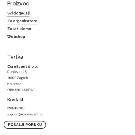
Proizvod
Svi događaji
Za organizatore
Zakaži demo
Webshop
Tvrtka
CoreEvent d.o.o.
Dunjevac 15,
10000 Zagreb,
Hrvatska
OIB: 36611335369
Kontakt
0989187815
support@core-event.co
POŠALJI PORUKU