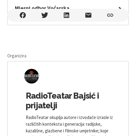
Mjesni odbor Voćarska
Mjesni odbor Voćarska , Zagreb
Organizira
RadioTeatar Bajsić i
prijatelji
RadioTeatar okuplja autore i izvođače izrasle iz
različitih konteksta i generacija: radijske,
kazališne, glazbene i filmske umjetnike; koje