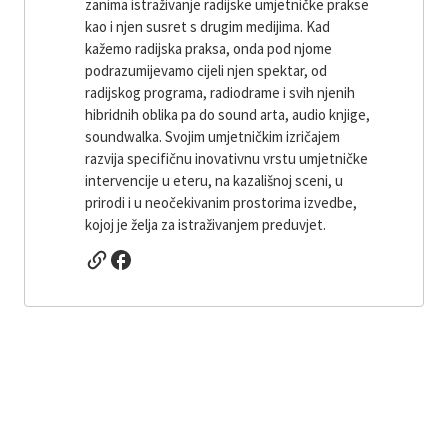
zanima istraživanje radijske umjetničke prakse
kao i njen susret s drugim medijima. Kad
kažemo radijska praksa, onda pod njome
podrazumijevamo cijeli njen spektar, od
radijskog programa, radiodrame i svih njenih
hibridnih oblika pa do sound arta, audio knjige,
soundwalka. Svojim umjetničkim izričajem
razvija specifičnu inovativnu vrstu umjetničke
intervencije u eteru, na kazališnoj sceni, u
prirodi i u neočekivanim prostorima izvedbe,
kojoj je želja za istraživanjem preduvjet.