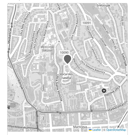
Leaflet
|
©
OpenStreetMap