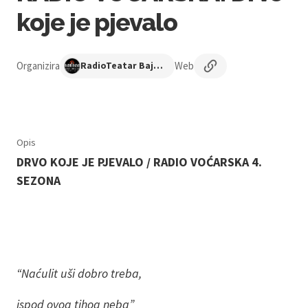
koje je pjevalo
Organizira
Web
RadioTeatar Bajsić i prijatelji
Opis
DRVO KOJE JE PJEVALO / RADIO VOĆARSKA 4.
SEZONA
“Naćulit uši dobro treba,
ispod ovog tihog neba”