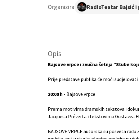
Organizira
RadioTeatar Bajsić i p
Opis
Bajsove vrpce i zvučna šetnja "Stube ko
Prije predstave publika će moći sudjelovati
20:00 h
- Bajsove vrpce
Prema motivima dramskih tekstova i dokum
Jacquesa Préverta i tekstovima Gustavea Fl
BAJSOVE VRPCE autorska su posveta radu Z
emisija, put u visoku planinu prekrivenu d