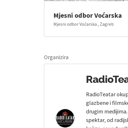
Mjesni odbor Voćarska
Mjesni odbor Voćarska , Zagreb
Organizira
RadioTeat
RadioTeatar okuplj
glazbene i filmske
drugim medijima.
spektar, od radij