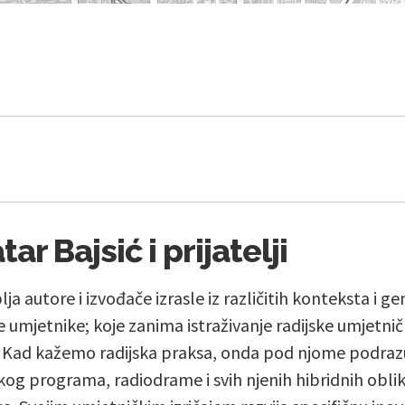
ar Bajsić i prijatelji
a autore i izvođače izrasle iz različitih konteksta i gen
 umjetnike; koje zanima istraživanje radijske umjetnič
 Kad kažemo radijska praksa, onda pod njome podrazu
skog programa, radiodrame i svih njenih hibridnih obli