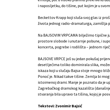
i naposljetku, do tišine, put kojim je u svo
Beckettov Krapp koji sluša svoj glas iz proš
života jednog radio-dramaturga, zamišlja p
Na BAJSOVIM VRPCAMA bilježimo tipične junak
prostore slobode i unutarnje pobune, i supo
koncerta, pogrebe i rodilišta – jednom riječj
BAJSOVE VRPCE još su jedan pokušaj prijenosa
desetljećima toliko dominirala slika, mož
iskaza koji u slučaju Bajsa stoje mnogo bliž
Ponoć je. Nikad takve tišine. Zemlja bi mogl
istoimenoj drami. Manje je poznato da je
Zagrebačkog dramskog kazališta (današnje Gav
stvaranja bila upravo ta tišina, kojoj je po
Tekstovi: Zvonimir Bajsić