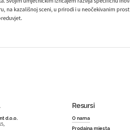
a. Svojim umjetničkim izričajem razvija specifičnu ino
ru, na kazališnoj sceni, u prirodi i u neočekivanim prost
preduvjet.
a
Resursi
t d.o.o.
O nama
15,
Prodajna mjesta