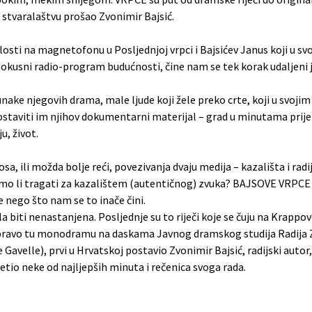
m stvaralaštvu prošao Zvonimir Bajsić.
losti na magnetofonu u Posljednjoj vrpci i Bajsićev Janus koji u sv
okusni radio-program budućnosti, čine nam se tek korak udaljeni 
e njegovih drama, male ljude koji žele preko crte, koji u svojim 
staviti im njihov dokumentarni materijal – grad u minutama prije 
u, život.
, ili možda bolje reći, povezivanja dvaju medija – kazališta i radi
emo li tragati za kazalištem (autentičnog) zvuka? BAJSOVE VRPCE
e nego što nam se to inače čini.
a biti nenastanjena. Posljednje su to riječi koje se čuju na Krappov
 upravo tu monodramu na daskama Javnog dramskog studija Radija 
elle), prvi u Hrvatskoj postavio Zvonimir Bajsić, radijski autor, pis
svetio neke od najljepših minuta i rečenica svoga rada.