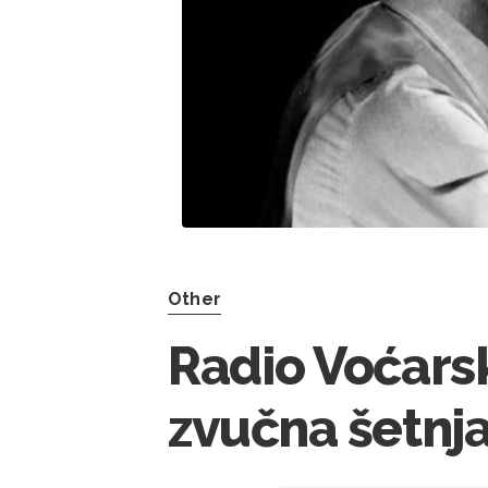
Other
Radio Voćarsk
zvučna šetnj