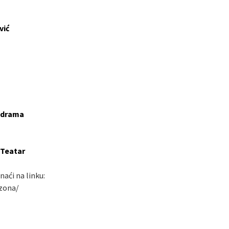
vić
z drama
oTeatar
aći na linku:
ezona/