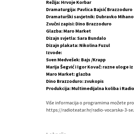
Režija: Hrvoje Korbar
Dramaturgija: Pavlica Bajsić Brazzoduro
Dramaturški savjetnik: Dubravko Mihano
Zvučni zapisi: Dino Brazzoduro
Glazba: Maro Market
Dizajn svjetla: Sara Bundalo
Dizajn plakata: Nikolina Fuzul
Izvode:
Sven Medvešek: Bajs /Krapp
Marija Šegvić i Igor Kovač: razne uloge i
Maro Market: glazba
Dino Brazzoduro: zvukopis
Produkcija: Multimedijalna koliba i Radi
Više informacija o programima možete pron
https://radioteatar.hr/radio-vocarska-3-s