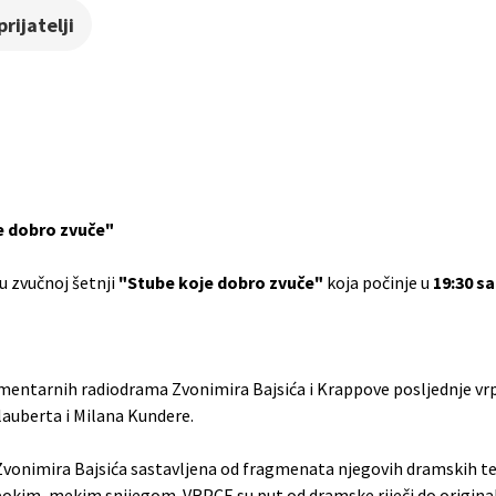
rijatelji
je dobro zvuče"
 u zvučnoj šetnji
"Stube koje dobro zvuče"
koja počinje u
19:30 sa
entarnih radiodrama Zvonimira Bajsića i Krappove posljednje vr
auberta i Milana Kundere.
vonimira Bajsića sastavljena od fragmenata njegovih dramskih te
ubokim, mekim snijegom. VRPCE su put od dramske riječi do origin