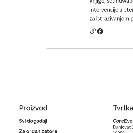
knjige, soundwalk
intervencije u ete
za istraživanjem 
Proizvod
Tvrtk
Svi događaji
CoreEven
Dunjevac 
Za organizatore
10000