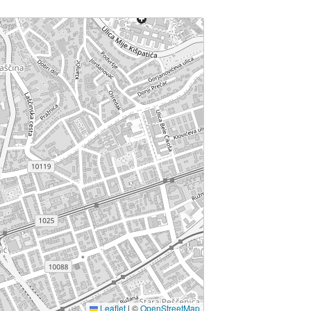
Leaflet
|
©
OpenStreetMap