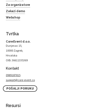
Za organizatore
Zakaži demo
Webshop
Tvrtka
CoreEvent d.o.o.
Dunjevac 15,
10000 Zagreb,
Hrvatska
OIB: 36611335369
Kontakt
0989187815
support@core-event.co
POŠALJI PORUKU
Resursi