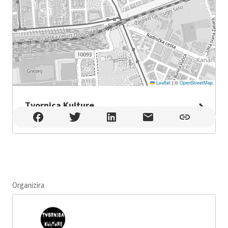
Leaflet
|
©
OpenStreetMap
Tvornica Kulture
Tvornica Kulture , Zagreb
Organizira