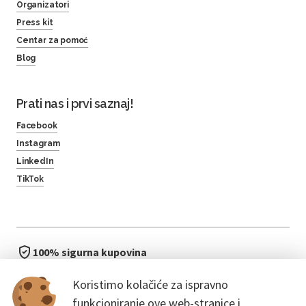
Organizatori
Press kit
Centar za pomoć
Blog
Prati nas i prvi saznaj!
Facebook
Instagram
LinkedIn
TikTok
100% sigurna kupovina
brzo i jednostavno
Koristimo kolačiće za ispravno
bez čekanja u redu
funkcioniranje ove web-stranice i