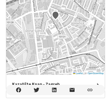
Leaflet
|
©
OpenStreetMap
Kazalište Knap - Zagreb
Kazalište Knap - Zagreb , Zagreb