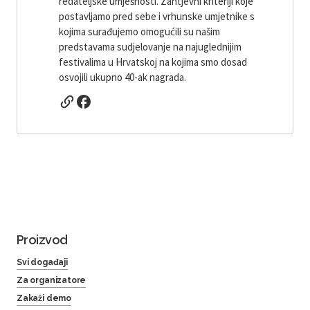
redateljske umješnosti. Zahtjevni kriteriji koje
postavljamo pred sebe i vrhunske umjetnike s
kojima surađujemo omogućili su našim
predstavama sudjelovanje na najuglednijim
festivalima u Hrvatskoj na kojima smo dosad
osvojili ukupno 40-ak nagrada.
Proizvod
Svi događaji
Za organizatore
Zakaži demo