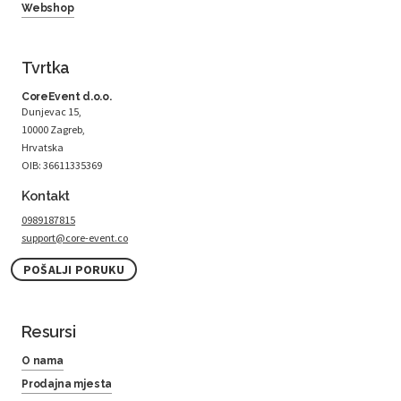
Webshop
Tvrtka
CoreEvent d.o.o.
Dunjevac 15,
10000 Zagreb,
Hrvatska
OIB: 36611335369
Kontakt
0989187815
support@core-event.co
POŠALJI PORUKU
Resursi
O nama
Prodajna mjesta