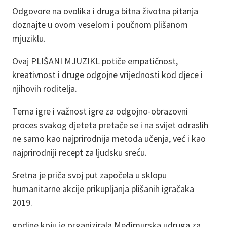
Odgovore na ovolika i druga bitna životna pitanja
doznajte u ovom veselom i poučnom plišanom
mjuziklu.
Ovaj PLIŠANI MJUZIKL potiče empatičnost,
kreativnost i druge odgojne vrijednosti kod djece i
njihovih roditelja.
Tema igre i važnost igre za odgojno-obrazovni
proces svakog djeteta pretače se i na svijet odraslih
ne samo kao najprirodnija metoda učenja, već i kao
najprirodniji recept za ljudsku sreću.
Sretna je priča svoj put započela u sklopu
humanitarne akcije prikupljanja plišanih igračaka
2019.
godine koju je organizirala Međimurska udruga za