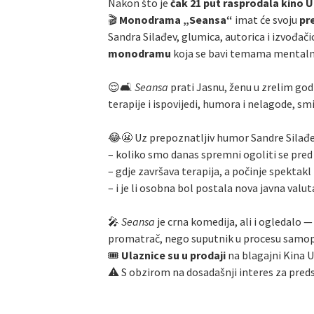
Nakon što je
čak 21 put rasprodala kino U
🎬
Monodrama „Seansa“
imat će svoju
pr
Sandra Silađev, glumica, autorica i izvođači
monodramu
koja se bavi temama mentalno
😌🛋️
Seansa
prati Jasnu, ženu u zrelim go
terapije i ispovijedi, humora i nelagode, sm
😂😬 Uz prepoznatljiv humor Sandre Silađev
– koliko smo danas spremni ogoliti se pre
– gdje završava terapija, a počinje spektakl
– i je li osobna bol postala nova javna valut
🎤
Seansa
je crna komedija, ali i ogledalo
promatrač, nego suputnik u procesu samop
🎟️
Ulaznice su u prodaji
na blagajni Kina U
⚠️ S obzirom na dosadašnji interes za pred