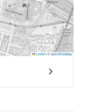
Leaflet
|
©
OpenStreetMap