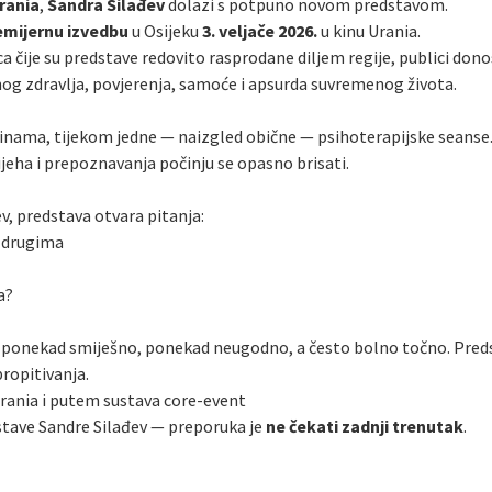
rania
,
Sandra Silađev
dolazi s potpuno novom predstavom.
emijernu izvedbu
u Osijeku
3. veljače 2026.
u kinu Urania.
ca čije su predstave redovito rasprodane diljem regije, publici dono
g zdravlja, povjerenja, samoće i apsurda suvremenog života.
dinama, tijekom jedne — naizgled obične — psihoterapijske seans
ijeha i prepoznavanja počinju se opasno brisati.
, predstava otvara pitanja:
d drugima
a?
 — ponekad smiješno, ponekad neugodno, a često bolno točno. Preds
ropitivanja.
rania i putem sustava core-event
stave Sandre Silađev — preporuka je
ne čekati zadnji trenutak
.