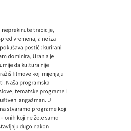
a neprekinute tradicije,
ispred vremena, a ne iza
pokušava postići: kurirani
am dominira, Urania je
umije da kultura nije
tražiš filmove koji mijenjaju
biti. Naša programska
naslove, tematske programe i
 društveni angažman. U
rima stvaramo programe koji
 – onih koji ne žele samo
astavljaju dugo nakon