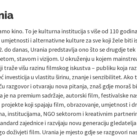
nia
amo kino. To je kulturna institucija s više od 110 godin
umjetnosti i alternativne kulture za sve koji žele biti 
. do danas, Urania predstavlja ono što se drugdje tek 
etom, stavom i vizijom. U okruženju u kojem mainstre
i traže višu razinu filmskog iskustva – publiku koja raz
investicija u vlastitu širinu, znanje i senzibilitet. Ako 
ču razgovor i otvaraju nova pitanja, znaš gdje moraš 
a je na premium sadržaje, autorski film, festivalske 
e projekte koji spajaju film, obrazovanje, umjetnost i
ma, institucijama, NGO sektorom i kreativnim partne
andard zajednice i razvijaju novu generaciju gledatelja
go doživjeti film. Urania je mjesto gdje se razgovori n