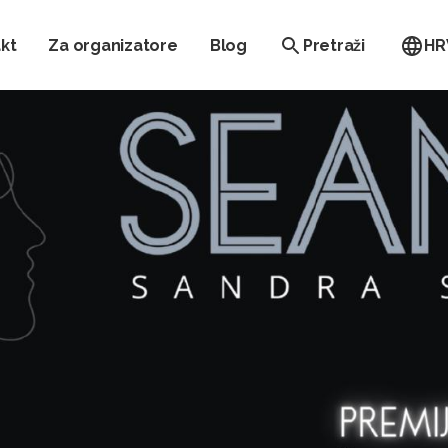
kt
Za organizatore
Blog
Pretraži
HR