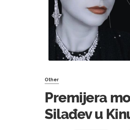
Other
Premijera m
Silađev u Kinu