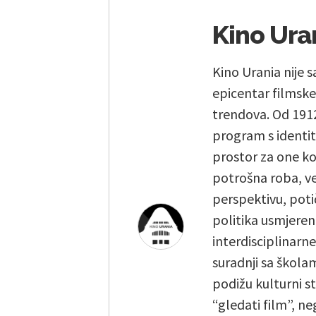
Kino Ura
Kino Urania nije s
epicentar filmske 
trendova. Od 1912
program s identit
prostor za one koj
potrošna roba, već 
perspektivu, poti
politika usmjeren
interdisciplinarn
suradnji sa škola
podižu kulturni st
“gledati film”, ne