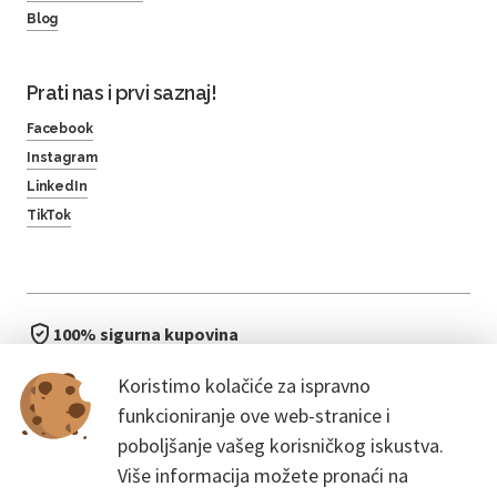
Blog
Prati nas i prvi saznaj!
Facebook
Instagram
LinkedIn
TikTok
100% sigurna kupovina
brzo i jednostavno
Koristimo kolačiće za ispravno
bez čekanja u redu
funkcioniranje ove web-stranice i
poboljšanje vašeg korisničkog iskustva.
Više informacija možete pronaći na