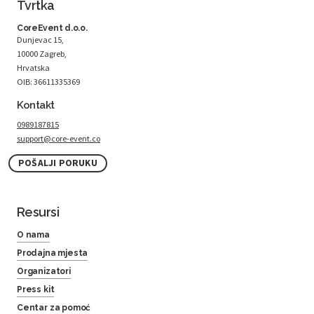
Tvrtka
CoreEvent d.o.o.
Dunjevac 15,
10000 Zagreb,
Hrvatska
OIB: 36611335369
Kontakt
0989187815
support@core-event.co
POŠALJI PORUKU
Resursi
O nama
Prodajna mjesta
Organizatori
Press kit
Centar za pomoć