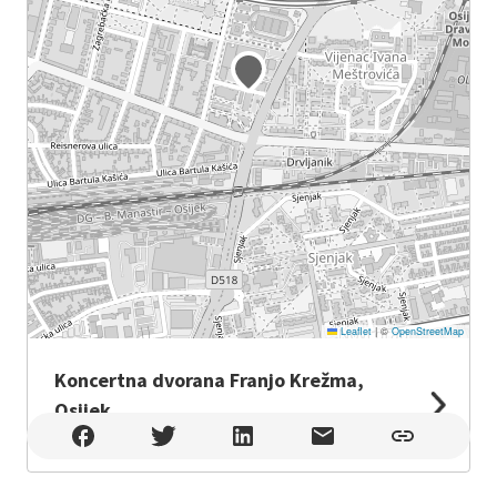
Leaflet
|
©
OpenStreetMap
Koncertna dvorana Franjo Krežma,
Osijek
Koncertna dvorana Franjo Krežma, Osijek , Osijek