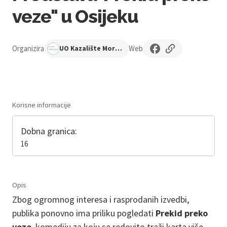
veze" u Osijeku
Organizira
Web
UO Kazalište Moruzgva
Korisne informacije
Dobna granica:
16
Opis
Zbog ogromnog interesa i rasprodanih izvedbi,
publika ponovno ima priliku pogledati
Prekid preko
veze
, komediju za koju se redovito traži karta više.