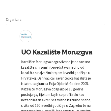
Organizira
UO Kazalište Moruzgva
Kazalište Moruzgva nagrađivano je nezavisno
kazalište s nizom hit-predstava i jedno od
kazališta s najvećim brojem izvedbi godišnje u
Hrvatskoj. Osnivačica i ravanteljica kazališta je
istaknuta glumica Ecija Ojdanić. Godine 2025.
Kazalište Moruzgva obilježilo je 15 godina
postojanja, tijekom kojih se profiliralo kao
nezaobilazan akter nezavisne kulturne scene,
s više od 160 izvedbi godišnje u Zagrebu te na
gostovanjima u zemlji i inozemstvu, uz snažnu