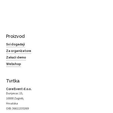
Proizvod
Svi događaji
Za organizatore
Zakaži demo
Webshop
Tvrtka
CoreEvent d.o.o.
Dunjevac 15,
10000 Zagreb,
Hrvatska
OIB: 36611335369