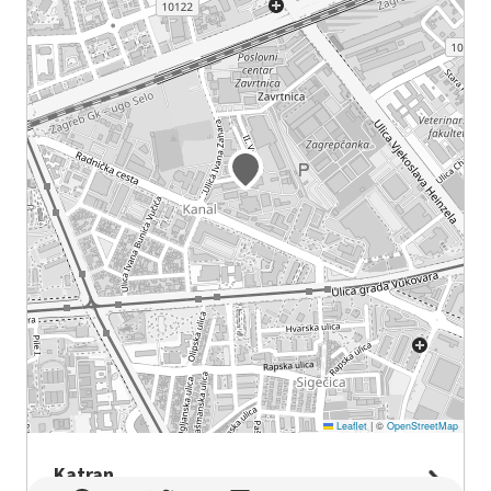
Leaflet
|
©
OpenStreetMap
Katran