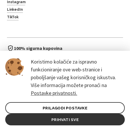
Instagram
LinkedIn
TikTok
100% sigurna kupovina
brzo i jednostavno
Koristimo kolačiće za ispravno
bez čekanja u redu
funkcioniranje ove web-stranice i
poboljšanje vašeg korisničkog iskustva.
Više informacija možete pronaći na
Postavke privatnosti.
PRILAGODI POSTAVKE
Opći uvjeti ugovora za kupce
Pravila zaštite osobnih podataka
PRIHVATI SVE
© 2026. CoreEvent