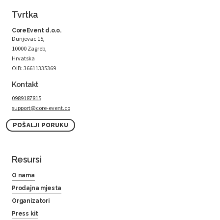
Tvrtka
CoreEvent d.o.o.
Dunjevac 15,
10000 Zagreb,
Hrvatska
OIB: 36611335369
Kontakt
0989187815
support@core-event.co
POŠALJI PORUKU
Resursi
O nama
Prodajna mjesta
Organizatori
Press kit