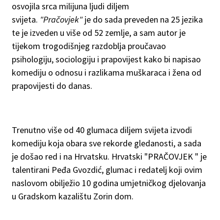
osvojila srca milijuna ljudi diljem
svijeta.
"Pračovjek"
je do sada preveden na 25 jezika
te je izveden u više od 52 zemlje, a sam autor je
tijekom trogodišnjeg razdoblja proučavao
psihologiju, sociologiju i prapovijest kako bi napisao
komediju o odnosu i razlikama muškaraca i žena od
prapovijesti do danas.
Trenutno više od 40 glumaca diljem svijeta izvodi
komediju koja obara sve rekorde gledanosti, a sada
je došao red i na Hrvatsku. Hrvatski "PRAČOVJEK " je
talentirani Peđa Gvozdić, glumac i redatelj koji ovim
naslovom obilježio 10 godina umjetničkog djelovanja
u Gradskom kazalištu Zorin dom.