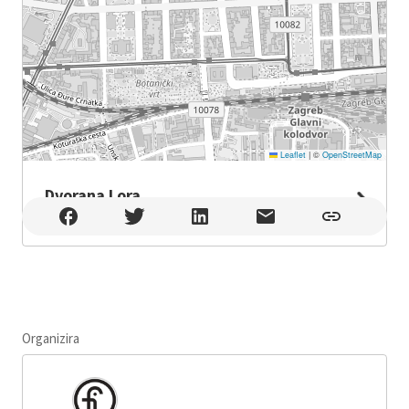
Leaflet
|
©
OpenStreetMap
Dvorana Lora
Dvorana Lora , Split
Organizira