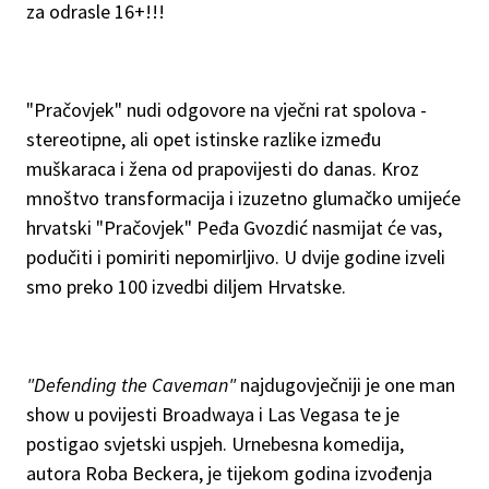
za odrasle 16+!!!
"Pračovjek" nudi odgovore na vječni rat spolova -
stereotipne, ali opet istinske razlike između
muškaraca i žena od prapovijesti do danas. Kroz
mnoštvo transformacija i izuzetno glumačko umijeće
hrvatski "Pračovjek" Peđa Gvozdić nasmijat će vas,
podučiti i pomiriti nepomirljivo. U dvije godine izveli
smo preko 100 izvedbi diljem Hrvatske.
"Defending the Caveman"
najdugovječniji je one man
show u povijesti Broadwaya i Las Vegasa te je
postigao svjetski uspjeh. Urnebesna komedija,
autora Roba Beckera, je tijekom godina izvođenja