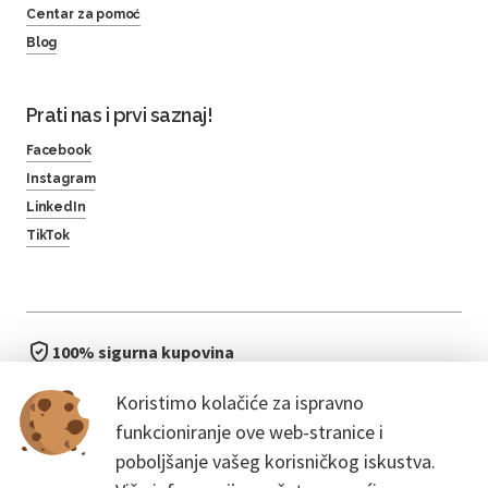
Centar za pomoć
Blog
Prati nas i prvi saznaj!
Facebook
Instagram
LinkedIn
TikTok
100% sigurna kupovina
brzo i jednostavno
Koristimo kolačiće za ispravno
bez čekanja u redu
funkcioniranje ove web-stranice i
poboljšanje vašeg korisničkog iskustva.