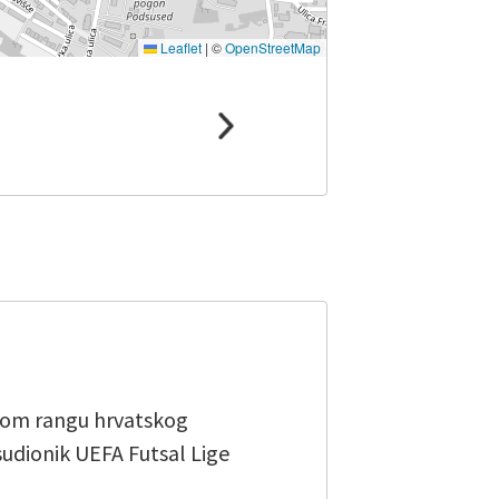
Leaflet
|
©
OpenStreetMap
tnom rangu hrvatskog
sudionik UEFA Futsal Lige