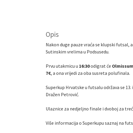
Opis
Nakon duge pauze vraća se klupski futsal, 
Sutinskim vrelima u Podsusedu.
Prvu utakmicu u
16:30
odigrat će
Olmissum 
7€
, a ona vrijedi za oba susreta polufinala.
Superkup Hrvatske u futsalu održava se 13. i
Dražen Petrović.
Ulaznice za nedjeljno finale i dvoboj za t
Više informacija o Superkupu saznaj na fut