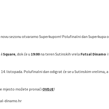
a novu sezonu otvaramo Superkupom! Polufinalni dan Superkupa održ
i Square
, dok će u
19:00
na teren Sutinskih vrela
Futsal Dinamo
i
 14. listopada. Polufinalni dan odigrat će se u Sutinskim vrelima, a
reće mjesto možete pronaći
OVDJE
!
sal-dinamo.hr