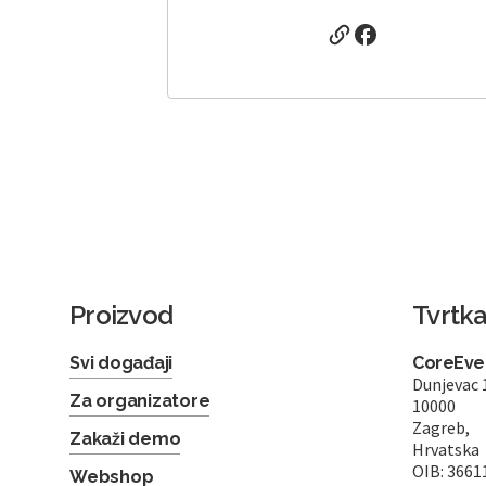
Proizvod
Tvrtk
Svi događaji
CoreEven
Dunjevac 
Za organizatore
10000
Zagreb,
Zakaži demo
Hrvatska
OIB: 3661
Webshop