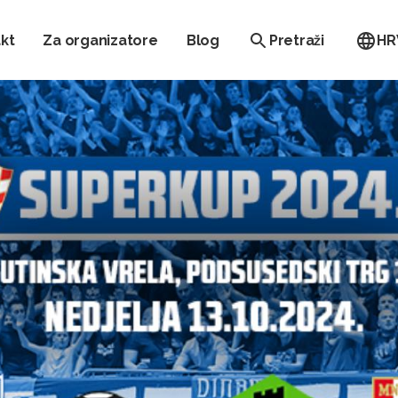
kt
Za organizatore
Blog
Pretraži
HR