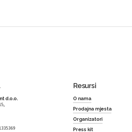
a
Resursi
t d.o.o.
O nama
15,
Prodajna mjesta
Organizatori
1335369
Press kit