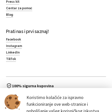
Press kit
Centar za pomoć
Blog
Prati nas i prvi saznaj!
Facebook
Instagram
LinkedIn
TikTok
100% sigurna kupovina
brzo i jednostavno
Koristimo kolačiće za ispravno
bez čekanja u redu
funkcioniranje ove web-stranice i
poboljšanje vašeg korisničkog iskustva.