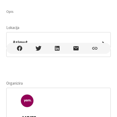
Opis
Lokacija
Leaflet
Azimut
Azimut , Šibenik , Obala palih omladinaca 2
Organizira