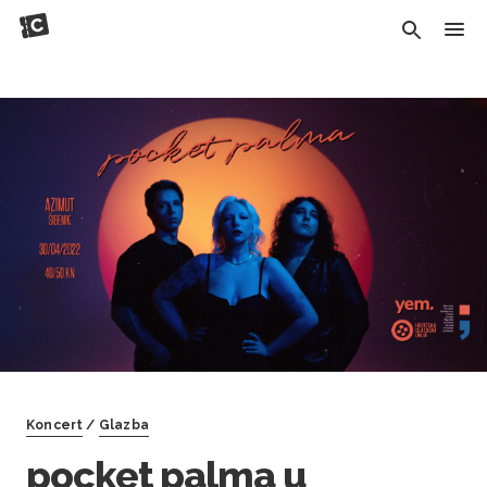
Koncert
/
Glazba
pocket palma u