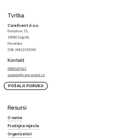
Tvrtka
CoreEvent d.o.o.
Dunjevac 15,
10000 Zagreb,
Hrvatska
OIB: 36611335369
Kontakt
0989187815
support@core-event.co
POŠALJI PORUKU
Resursi
O nama
Prodajna mjesta
Organizatori