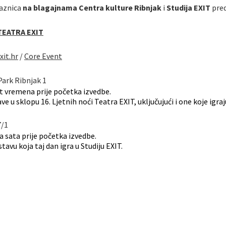
laznica
na blagajnama Centra kulture Ribnjak
i
Studija EXIT
pred
TEATRA EXIT
xit.hr
/
Core Event
ark Ribnjak 1
 vremena prije početka izvedbe.
e u sklopu 16. Ljetnih noći Teatra EXIT, uključujući i one koje igraj
7/1
 sata prije početka izvedbe.
avu koja taj dan igra u Studiju EXIT.