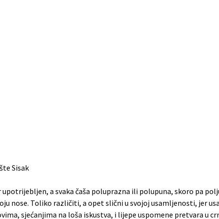
šte Sisak
r upotrijebljen, a svaka čaša poluprazna ili polupuna, skoro pa pol
 nose. Toliko različiti, a opet slični u svojoj usamljenosti, jer usa
ima, sjećanjima na loša iskustva, i lijepe uspomene pretvara u crno