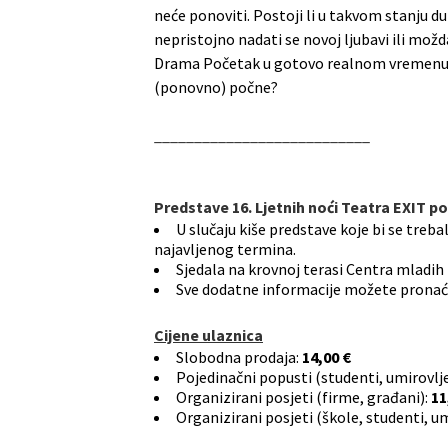
neće ponoviti. Postoji li u takvom stanju d
nepristojno nadati se novoj ljubavi ili mo
Drama Početak u gotovo realnom vremenu voaj
(ponovno) počne?
___________________________
Predstave 16. Ljetnih noći Teatra EXIT poč
U slučaju kiše predstave koje bi se treba
najavljenog termina.
Sjedala na krovnoj terasi Centra mladih 
Sve dodatne informacije možete pronaći
Cijene ulaznica
Slobodna prodaja:
14,00 €
Pojedinačni popusti (studenti, umirovljen
Organizirani posjeti (firme, građani):
11
Organizirani posjeti (škole, studenti, u