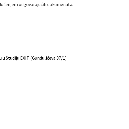
očenjem odgovarajućih dokumenata.
u u Studiju EXIT (Gundulićeva 37/1).