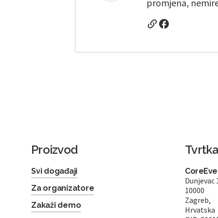
promjena, nemiren
Proizvod
Tvrtk
Svi događaji
CoreEven
Dunjevac 
Za organizatore
10000
Zagreb,
Zakaži demo
Hrvatska