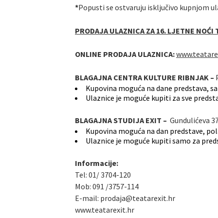
*
Popusti se ostvaruju isključivo kupnjom u
PRODAJA ULAZNICA ZA 16. LJETNE NOĆI 
ONLINE PRODAJA ULAZNICA:
www.teatare
BLAGAJNA CENTRA KULTURE RIBNJAK –
P
Kupovina moguća na dane predstava, sat
Ulaznice je moguće kupiti za sve predstav
BLAGAJNA STUDIJA EXIT –
Gundulićeva 3
Kupovina moguća na dan predstave, pola
Ulaznice je moguće kupiti samo za predst
Informacije:
Tel: 01/ 3704-120
Mob: 091 /3757-114
E-mail: prodaja@teatarexit.hr
www.teatarexit.hr