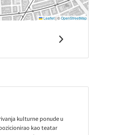
Leaflet
|
©
OpenStreetMap
irivanja kulturne ponude u
pozicionirao kao teatar