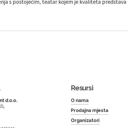
ja s postojećim, teatar kojem je kvaliteta predstava
a
Resursi
t d.o.o.
O nama
15,
Prodajna mjesta
Organizatori