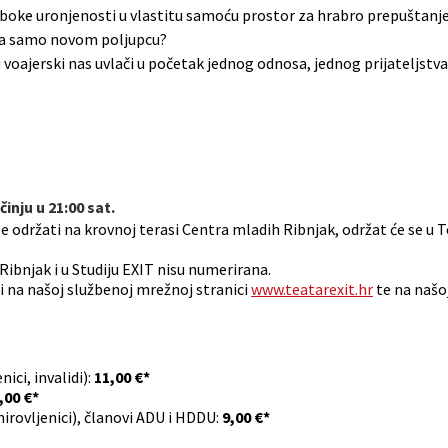
uboke uronjenosti u vlastitu samoću prostor za hrabro prepuštanje 
žda samo novom poljupcu?
erski nas uvlači u početak jednog odnosa, jednog prijateljstva, m
inju u 21:00 sat.
le održati na krovnoj terasi Centra mladih Ribnjak, održat će se u 
Ribnjak i u Studiju EXIT nisu numerirana.
 na našoj službenoj mrežnoj stranici
www.teatarexit.hr
te na našo
ici, invalidi):
11,00 €*
,00 €*
mirovljenici), članovi ADU i HDDU:
9,00 €*