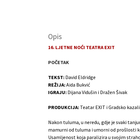
Opis
16. LJETNE NOĆI TEATRA EXIT
POČETAK
TEKST:
David Eldridge
REŽIJA:
Aida Bukvić
IGRAJU:
Dijana Vidušin i Dražen Šivak
PRODUKCIJA:
Teatar EXIT i Gradsko kazali
Nakon tuluma, u neredu, gdje je svaki tanju
mamurni od tuluma i umorni od prošlosti koju
Usamljenost koja paralizira u svojim strahov