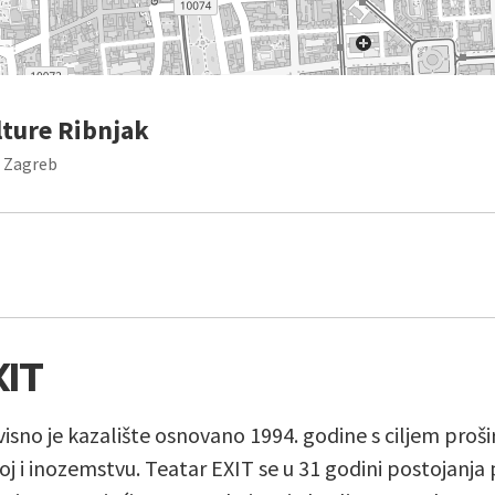
lture Ribnjak
, Zagreb
XIT
isno je kazalište osnovano 1994. godine s ciljem proš
j i inozemstvu. Teatar EXIT se u 31 godini postojanja 