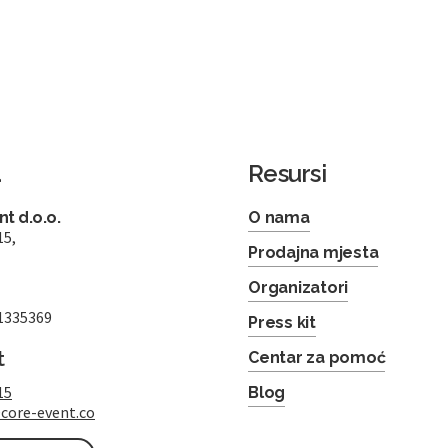
a
Resursi
t d.o.o.
O nama
15,
Prodajna mjesta
Organizatori
1335369
Press kit
t
Centar za pomoć
15
Blog
core-event.co