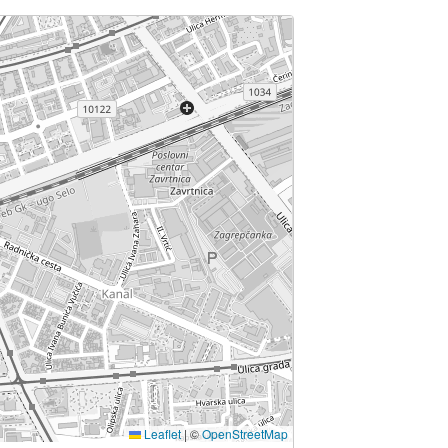
Leaflet
|
©
OpenStreetMap