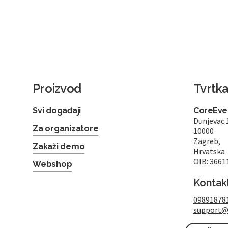
Proizvod
Tvrtk
Svi događaji
CoreEven
Dunjevac 
Za organizatore
10000
Zagreb,
Zakaži demo
Hrvatska
OIB: 3661
Webshop
Kontak
09891878
support@