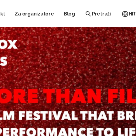
kt
Za organizatore
Blog
Pretraži
HR