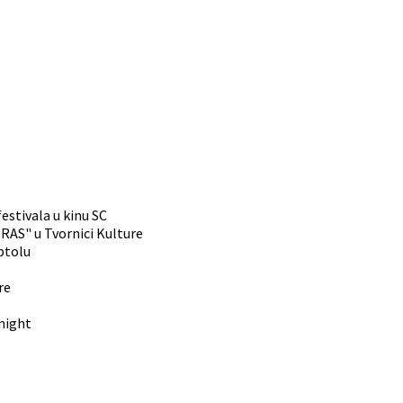
estivala u kinu SC
AS" u Tvornici Kulture
ptolu
re
Knight