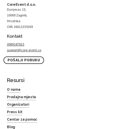
CoreEvent d.o.o.
Dunjevac 15,
10000 Zagreb,
Hrvatska
OIB: 36611335369
Kontakt
0989187815
support@core-event.co
POŠALJI PORUKU
Resursi
O nama
Prodajna mjesta
Organizatori
Press kit
Centar za pomoć
Blog