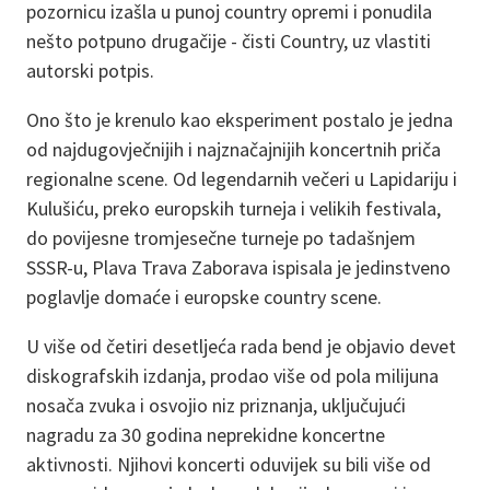
pozornicu izašla u punoj country opremi i ponudila
nešto potpuno drugačije - čisti Country, uz vlastiti
autorski potpis.
Ono što je krenulo kao eksperiment postalo je jedna
od najdugovječnijih i najznačajnijih koncertnih priča
regionalne scene. Od legendarnih večeri u Lapidariju i
Kulušiću, preko europskih turneja i velikih festivala,
do povijesne tromjesečne turneje po tadašnjem
SSSR-u, Plava Trava Zaborava ispisala je jedinstveno
poglavlje domaće i europske country scene.
U više od četiri desetljeća rada bend je objavio devet
diskografskih izdanja, prodao više od pola milijuna
nosača zvuka i osvojio niz priznanja, uključujući
nagradu za 30 godina neprekidne koncertne
aktivnosti. Njihovi koncerti oduvijek su bili više od