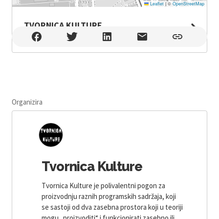
Leaflet
|
©
OpenStreetMap
TVORNICA KULTURE
TVORNICA KULTURE , Zagreb
Organizira
Tvornica Kulture
Tvornica Kulture je polivalentni pogon za
proizvodnju raznih programskih sadržaja, koji
se sastoji od dva zasebna prostora koji u teoriji
mogu „proizvoditi“ i funkcionirati zasebno ili