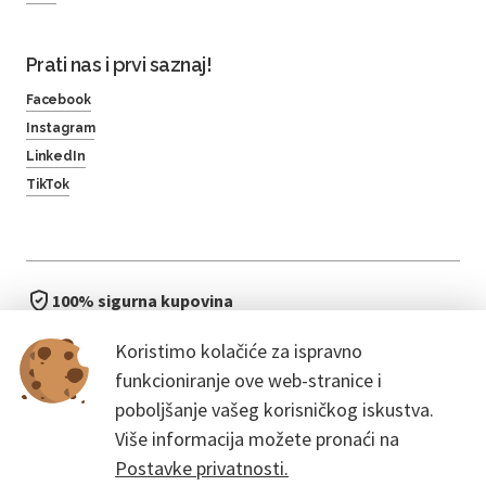
Prati nas i prvi saznaj!
Facebook
Instagram
LinkedIn
TikTok
100% sigurna kupovina
brzo i jednostavno
Koristimo kolačiće za ispravno
bez čekanja u redu
funkcioniranje ove web-stranice i
poboljšanje vašeg korisničkog iskustva.
Više informacija možete pronaći na
Postavke privatnosti.