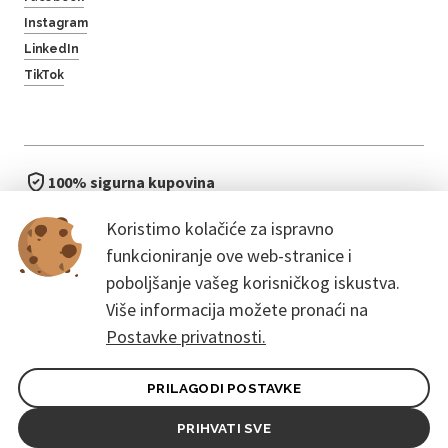
Instagram
LinkedIn
TikTok
100% sigurna kupovina
brzo i jednostavno
Koristimo kolačiće za ispravno
bez čekanja u redu
funkcioniranje ove web-stranice i
poboljšanje vašeg korisničkog iskustva.
Više informacija možete pronaći na
Postavke privatnosti.
PRILAGODI POSTAVKE
Opći uvjeti ugovora za kupce
Pravila zaštite osobnih podataka
PRIHVATI SVE
© 2026. CoreEvent