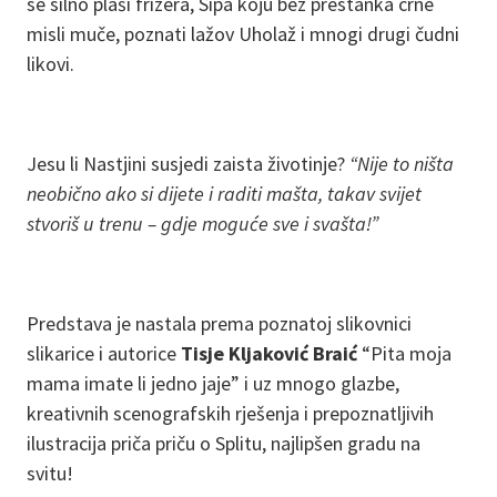
se silno plaši frizera, Sipa koju bez prestanka crne
misli muče, poznati lažov Uholaž i mnogi drugi čudni
likovi.
Jesu li Nastjini susjedi zaista životinje?
“Nije to ništa
neobično ako si dijete i raditi mašta, takav svijet
stvoriš u trenu – gdje moguće sve i svašta!”
Predstava je nastala prema poznatoj slikovnici
slikarice i autorice
Tisje Kljaković Braić
“Pita moja
mama imate li jedno jaje” i uz mnogo glazbe,
kreativnih scenografskih rješenja i prepoznatljivih
ilustracija priča priču o Splitu, najlipšen gradu na
svitu!