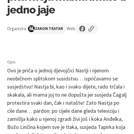
jedno jaje
Organizira
Web
ZAKON TEATAR
Opis
Ovo je priča o jednoj djevojčici Nastji i njenom
neobičnom splitskom susidstvu… ispričavamo se:
susjedstvu! Nastja bi, kao i svako dijete, rado trčala i
skakala, ali mama joj to ne dopušta jer susjeda Čagalj
protestira svaki dan, čak i natašte! Zato Nastja po
cile dane… pardon: po cijele dane gleda televiziju i
zamišlja kako u njenoj zgradi živi još i koka Anđelka,
Božo Linčina kojem sve je tlaka, susjeda Tapirka koja