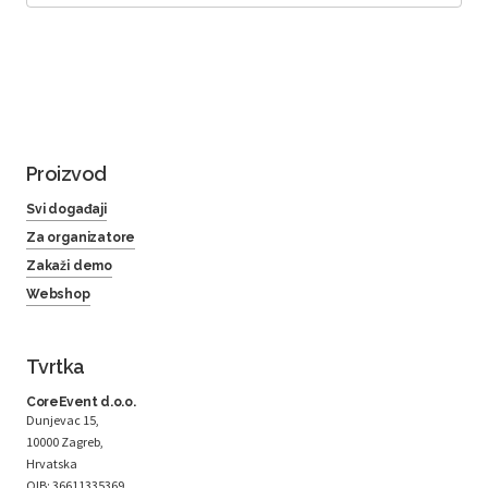
Proizvod
Svi događaji
Za organizatore
Zakaži demo
Webshop
Tvrtka
CoreEvent d.o.o.
Dunjevac 15,
10000 Zagreb,
Hrvatska
OIB: 36611335369