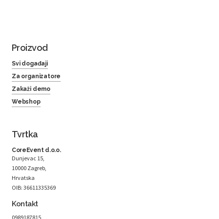
Proizvod
Svi događaji
Za organizatore
Zakaži demo
Webshop
Tvrtka
CoreEvent d.o.o.
Dunjevac 15,
10000 Zagreb,
Hrvatska
OIB: 36611335369
Kontakt
0989187815