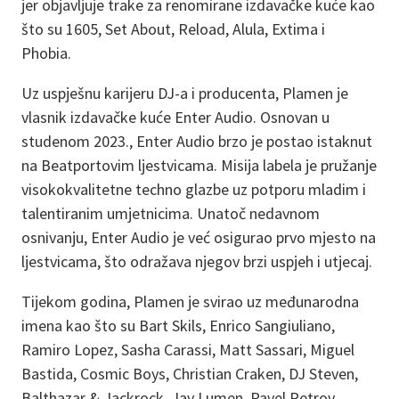
jer objavljuje trake za renomirane izdavačke kuće kao
što su 1605, Set About, Reload, Alula, Extima i
Phobia.
Uz uspješnu karijeru DJ-a i producenta, Plamen je
vlasnik izdavačke kuće Enter Audio. Osnovan u
studenom 2023., Enter Audio brzo je postao istaknut
na Beatportovim ljestvicama. Misija labela je pružanje
visokokvalitetne techno glazbe uz potporu mladim i
talentiranim umjetnicima. Unatoč nedavnom
osnivanju, Enter Audio je već osigurao prvo mjesto na
ljestvicama, što odražava njegov brzi uspjeh i utjecaj.
Tijekom godina, Plamen je svirao uz međunarodna
imena kao što su Bart Skils, Enrico Sangiuliano,
Ramiro Lopez, Sasha Carassi, Matt Sassari, Miguel
Bastida, Cosmic Boys, Christian Craken, DJ Steven,
Balthazar & Jackrock, Jay Lumen, Pavel Petrov,