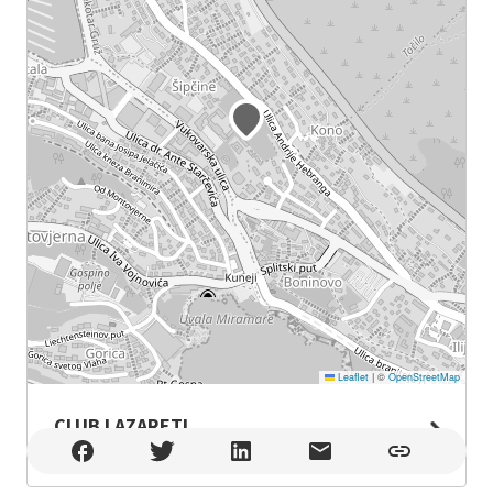
Leaflet
|
©
OpenStreetMap
CLUB LAZARETI
CLUB LAZARETI , Dubrovnik