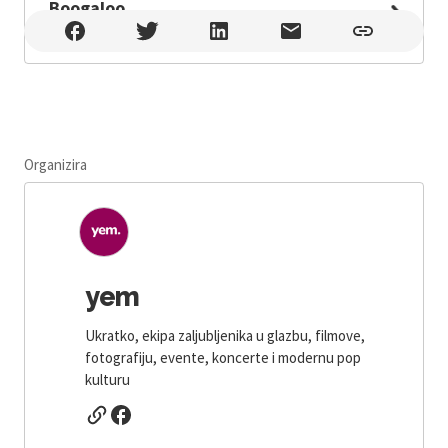
Boogaloo
Boogaloo , Zagreb , Ul. grada Vukovara 68
Organizira
yem
Ukratko, ekipa zaljubljenika u glazbu, filmove,
fotografiju, evente, koncerte i modernu pop
kulturu