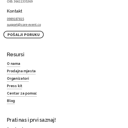
OIB: 36611335369
Kontakt
0989187815
support@core-event.co
POŠALJI PORUKU
Resursi
O nama
Prodajna mjesta
Organizatori
Press kit
Centar za pomoć
Blog
Prati nas i prvi saznaj!