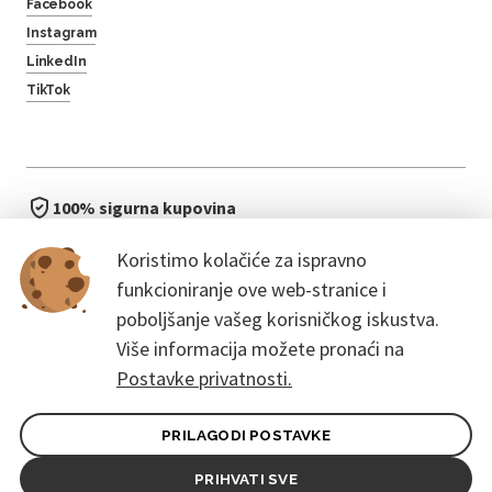
Facebook
Instagram
LinkedIn
TikTok
100% sigurna kupovina
brzo i jednostavno
Koristimo kolačiće za ispravno
bez čekanja u redu
funkcioniranje ove web-stranice i
poboljšanje vašeg korisničkog iskustva.
Više informacija možete pronaći na
Postavke privatnosti.
PRILAGODI POSTAVKE
Opći uvjeti ugovora za kupce
Pravila zaštite osobnih podataka
PRIHVATI SVE