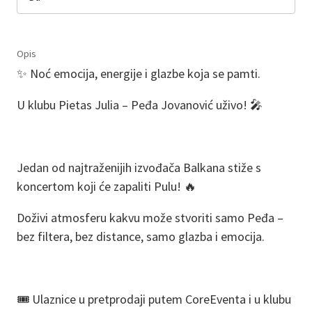
Opis
✨ Noć emocija, energije i glazbe koja se pamti.
U klubu Pietas Julia – Peđa Jovanović uživo! 🎤
Jedan od najtraženijih izvođača Balkana stiže s
koncertom koji će zapaliti Pulu! 🔥
Doživi atmosferu kakvu može stvoriti samo Peđa –
bez filtera, bez distance, samo glazba i emocija.
🎟️ Ulaznice u pretprodaji putem CoreEventa i u klubu