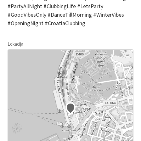
#PartyAllNight #ClubbingLife #LetsParty
#GoodVibesOnly #DanceTillMorning #WinterVibes
#OpeningNight #CroatiaClubbing
Lokacija