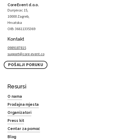
CoreEvent d.o.o.
Dunjevac 15,
10000 Zagreb,
Hrvatska
OIB: 36611335369
Kontakt
0989187815
support@core-event.co
POŠALJI PORUKU
Resursi
O nama
Prodajna mjesta
Organizatori
Press kit
Centar za pomoć
Blog