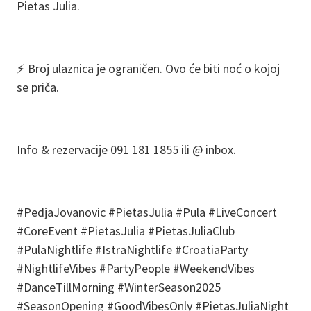
Pietas Julia.
⚡ Broj ulaznica je ograničen. Ovo će biti noć o kojoj
se priča.
Info & rezervacije 091 181 1855 ili @ inbox.
#PedjaJovanovic #PietasJulia #Pula #LiveConcert
#CoreEvent #PietasJulia #PietasJuliaClub
#PulaNightlife #IstraNightlife #CroatiaParty
#NightlifeVibes #PartyPeople #WeekendVibes
#DanceTillMorning #WinterSeason2025
#SeasonOpening #GoodVibesOnly #PietasJuliaNight