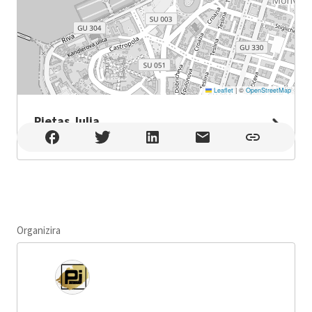
Leaflet
|
©
OpenStreetMap
Pietas Julia
Pietas Julia , Pula
Organizira