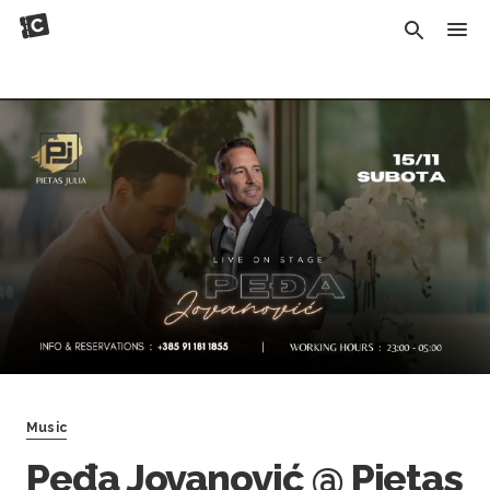
Music
Peđa Jovanović @ Pietas