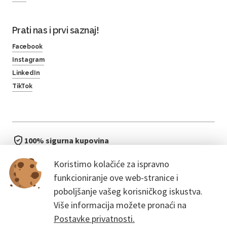
Prati nas i prvi saznaj!
Facebook
Instagram
LinkedIn
TikTok
100% sigurna kupovina
brzo i jednostavno
Koristimo kolačiće za ispravno
bez čekanja u redu
funkcioniranje ove web-stranice i
poboljšanje vašeg korisničkog iskustva.
Više informacija možete pronaći na
Postavke privatnosti.