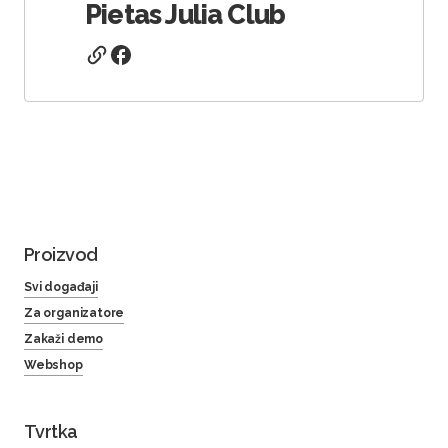
Pietas Julia Club
Proizvod
Svi događaji
Za organizatore
Zakaži demo
Webshop
Tvrtka