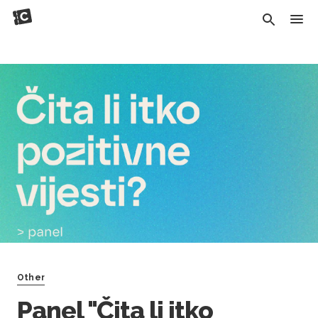
Other
Panel "Čita li itko