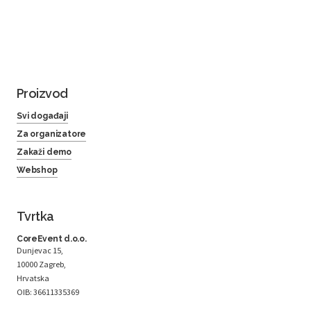
Proizvod
Svi događaji
Za organizatore
Zakaži demo
Webshop
Tvrtka
CoreEvent d.o.o.
Dunjevac 15,
10000 Zagreb,
Hrvatska
OIB: 36611335369