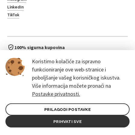
LinkedIn
TikTok
100% sigurna kupovina
brzo i jednostavno
Koristimo kolačiće za ispravno
bez čekanja u redu
funkcioniranje ove web-stranice i
poboljšanje vašeg korisničkog iskustva.
Više informacija možete pronaći na
Postavke privatnosti.
PRILAGODI POSTAVKE
Opći uvjeti ugovora za kupce
Pravila zaštite osobnih podataka
PRIHVATI SVE
© 2026. CoreEvent