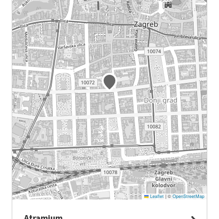
Leaflet
|
©
OpenStreetMap
Atramium