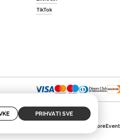
TikTok
VKE
PRIHVATI SVE
© 2026. CoreEvent