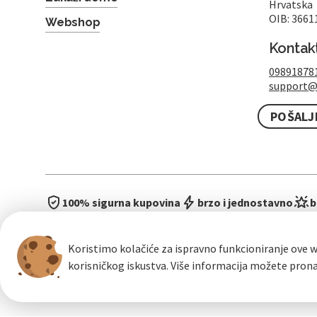
Hrvatska
OIB: 3661
Webshop
Kontak
09891878
support@
POŠALJ
100% sigurna kupovina
brzo i jednostavno
b
Koristimo kolačiće za ispravno funkcioniranje ove w
korisničkog iskustva. Više informacija možete pron
Opći uvje