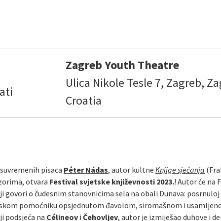
Zagreb Youth Theatre
Ulica Nikole Tesle 7, Zagreb, Za
ati
Croatia
h suvremenih pisaca
Péter Nádas
, autor kultne
Knjige sjećanja
(Fra
nzorima, otvara
Festival svjetske književnosti 2023.
! Autor će na
oji govori o čudesnim stanovnicima sela na obali Dunava: posrnuloj
rskom pomoćniku opsjednutom đavolom, siromašnom i usamljeno
oji podsjeća na
Célineov
i
Čehovljev
, autor je izmiješao duhove i 