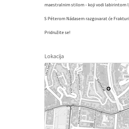
maestralnim stilom - koji vodi labirintom l
S Péterom Nádasem razgovarat će Frakturi
Pridružite se!
Lokacija