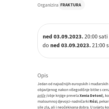
Organizira
FRAKTURA
ned 03.09.2023.
20:00 sati
do
ned 03.09.2023.
21:00 s
Opis
Jedan od najvažnijih europskih i mađarski
objavljenog nakon višegodišnje bitke s ce
priče
(
obje knjige prevela
Xenia Detoni
), k
maloumnoj djevojci-nadničarki
Rózi
, peka
sile zla, ali i neočekivana dobra. U svijetu k