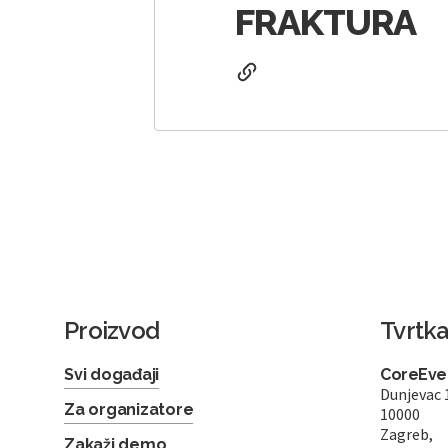
FRAKTURA
Proizvod
Tvrtk
Svi događaji
CoreEven
Dunjevac 
Za organizatore
10000
Zagreb,
Zakaži demo