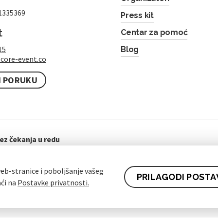
1335369
Press kit
t
Centar za pomoć
15
Blog
core-event.co
I PORUKU
ez čekanja u redu
eb-stranice i poboljšanje vašeg
PRILAGODI POSTA
aći na
Postavke privatnosti.
ti ugovora za kupce
Pravila zaštite osobnih podataka