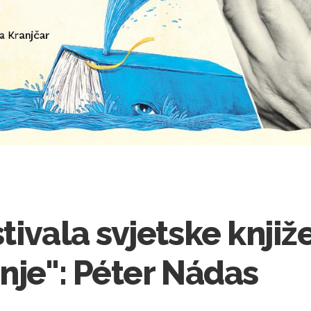
tivala svjetske knjiž
nje": Péter Nádas