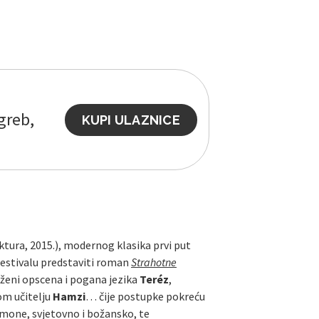
greb,
KUPI ULAZNICE
ktura, 2015.), modernog klasika prvi put
 Festivalu predstaviti roman
Strahotne
 ženi opscena i pogana jezika
Teréz
,
m učitelju
Hamzi
… čije postupke pokreću
demone, svjetovno i božansko, te