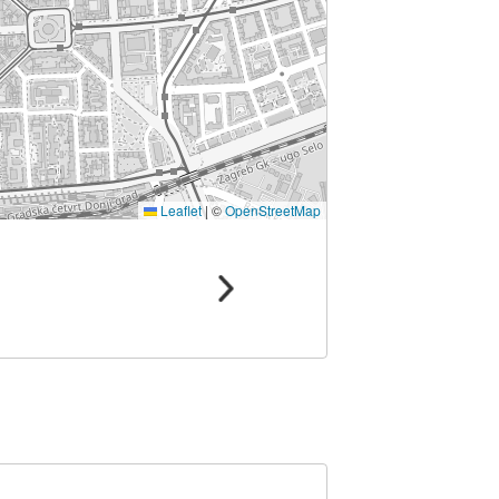
Leaflet
|
©
OpenStreetMap