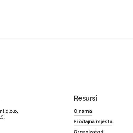
a
Resursi
t d.o.o.
O nama
15,
Prodajna mjesta
Organizatori