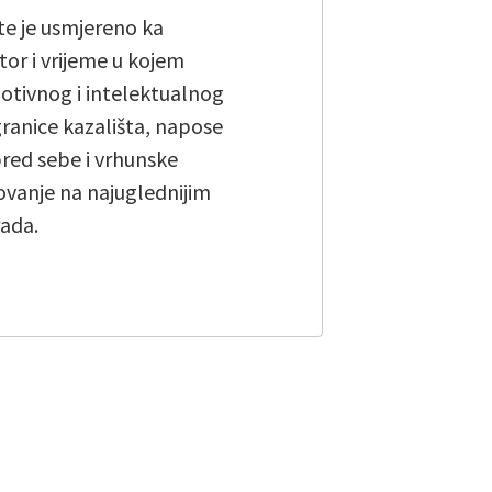
te je usmjereno ka
or i vrijeme u kojem
otivnog i intelektualnog
ranice kazališta, napose
pred sebe i vrhunske
vanje na najuglednijim
rada.