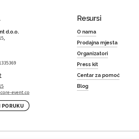
a
Resursi
t d.o.o.
O nama
15,
Prodajna mjesta
Organizatori
1335369
Press kit
t
Centar za pomoć
15
Blog
core-event.co
I PORUKU