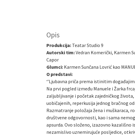
Opis
Produkcija:
Teatar Studio 9
Autorski tim:
Vedran Komerički, Karmen Su
Capor
Glumci:
Karmen Sunčana Lovrić kao MANUEL
O predstavi:
‘’Ljubavna priča prema istinitim događajima
Na prvi pogled između Manuele i Žarka frcaju
zaljubljivanje i početak zajedničkog života,
uobičajenih, reperkusija jednog bračnog od
Razmatranje položaja žena i muškaraca, rod
društvene odgovornosti, kao i sama nemoguć
apsurda. Ovo složeno, izazovno kazališno is
nezamislivo uznemirujuće posljedice, otkri