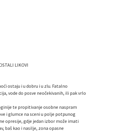
 OSTALI LIKOVI
ći ostaju i u dobru i u zlu. Fatalno
ija, vode do posve neočekivanih, ili pak vrlo
oginije te propitivanje osobne naspram
ove i glumce na sceni u polje potpunog
ne opresije, gdje jedan izbor može imati
, baš kao i nasilje, zona opasne