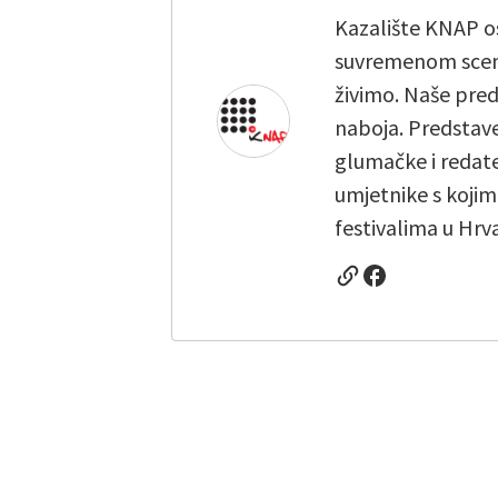
Kazalište KNAP os
suvremenom scensk
živimo. Naše pre
naboja. Predstav
glumačke i redate
umjetnike s koji
festivalima u Hrv