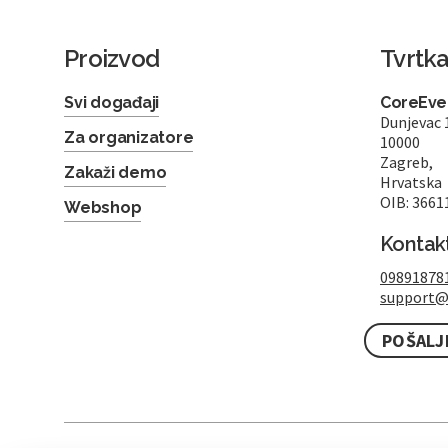
Proizvod
Tvrtk
Svi događaji
CoreEven
Dunjevac 
Za organizatore
10000
Zagreb,
Zakaži demo
Hrvatska
OIB: 3661
Webshop
Kontak
09891878
support@
POŠALJ