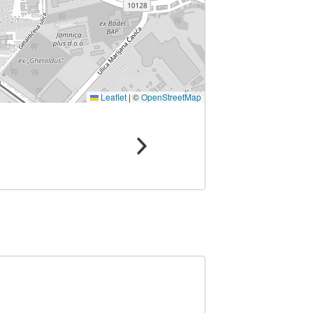
Leaflet
|
©
OpenStreetMap