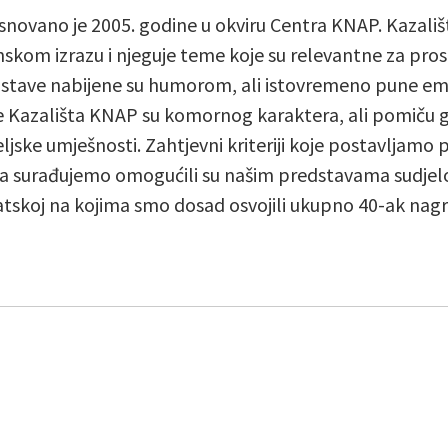
novano je 2005. godine u okviru Centra KNAP. Kazališ
om izrazu i njeguje teme koje su relevantne za prost
dstave nabijene su humorom, ali istovremeno pune em
e Kazališta KNAP su komornog karaktera, ali pomiču g
ljske umješnosti. Zahtjevni kriteriji koje postavljamo 
ma surađujemo omogućili su našim predstavama sudjelo
atskoj na kojima smo dosad osvojili ukupno 40-ak nag