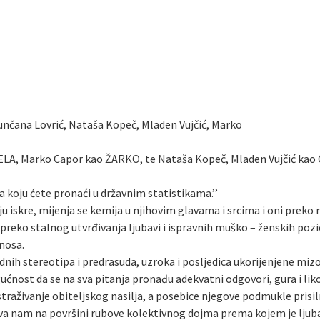
nčana Lovrić, Nataša Kopeč, Mladen Vujčić, Marko
A, Marko Capor kao ŽARKO, te Nataša Kopeč, Mladen Vujčić kao
 koju ćete pronaći u državnim statistikama.’’
 iskre, mijenja se kemija u njihovim glavama i srcima i oni preko no
 preko stalnog utvrđivanja ljubavi i ispravnih muško – ženskih pozic
nosa.
nih stereotipa i predrasuda, uzroka i posljedica ukorijenjene miz
nost da se na sva pitanja pronađu adekvatni odgovori, gura i lik
traživanje obiteljskog nasilja, a posebice njegove podmukle prisil
va nam na površini rubove kolektivnog dojma prema kojem je ljubav