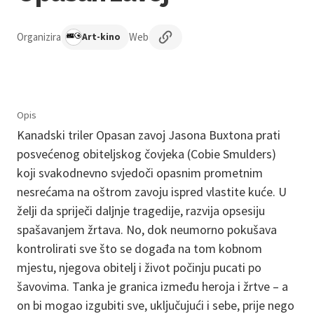
Organizira
Web
Art-kino
Opis
Kanadski triler Opasan zavoj Jasona Buxtona prati
posvećenog obiteljskog čovjeka (Cobie Smulders)
koji svakodnevno svjedoči opasnim prometnim
nesrećama na oštrom zavoju ispred vlastite kuće. U
želji da spriječi daljnje tragedije, razvija opsesiju
spašavanjem žrtava. No, dok neumorno pokušava
kontrolirati sve što se događa na tom kobnom
mjestu, njegova obitelj i život počinju pucati po
šavovima. Tanka je granica između heroja i žrtve – a
on bi mogao izgubiti sve, uključujući i sebe, prije nego