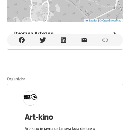
Leaflet
|
©
OpenStreetMap
Dvorana Art-kino
Dvorana Art-kino , Rijeka
Organizira
Art-kino
Art-kino je javna ustanova koja djeluje u