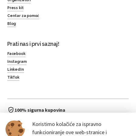
Press kit
Centar za pomoć
Blog
Prati nas i prvi saznaj!
Facebook
Instagram
LinkedIn
TikTok
100% sigurna kupovina
brzo i jednostavno
Koristimo kolačiće za ispravno
bez čekanja u redu
funkcioniranje ove web-stranice i