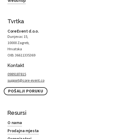
Webshop
Tvrtka
CoreEvent d.o.o.
Dunjevac 15,
10000 Zagreb,
Hrvatska
OIB: 36611335369
Kontakt
0989187815
support@core-event.co
POŠALJI PORUKU
Resursi
O nama
Prodajna mjesta
Organizatori