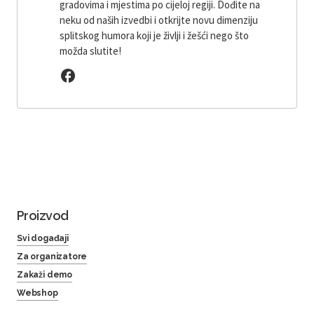
gradovima i mjestima po cijeloj regiji. Dođite na
neku od naših izvedbi i otkrijte novu dimenziju
splitskog humora koji je življi i žešći nego što
možda slutite!
Proizvod
Svi događaji
Za organizatore
Zakaži demo
Webshop