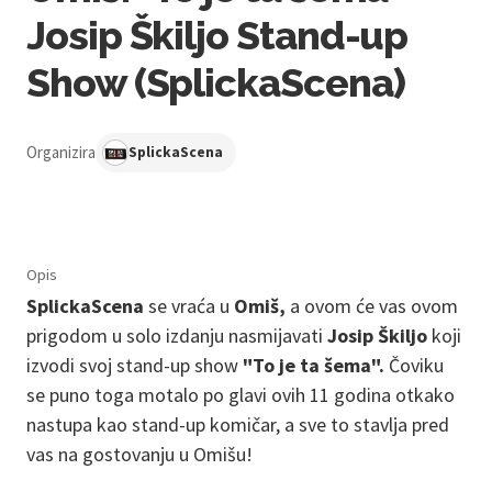
Josip Škiljo Stand-up
Show (SplickaScena)
Organizira
SplickaScena
Opis
SplickaScena
se vraća u
Omiš,
a ovom će vas ovom
prigodom u solo izdanju nasmijavati
Josip Škiljo
koji
izvodi svoj stand-up show
"To je ta šema".
Čoviku
se puno toga motalo po glavi ovih 11 godina otkako
nastupa kao stand-up komičar, a sve to stavlja pred
vas na gostovanju u Omišu!