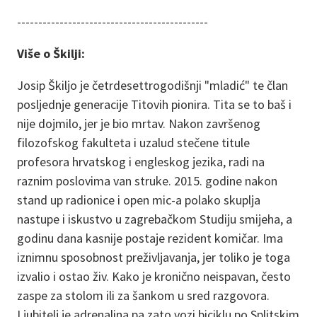
---------------------------------------------
Više o Škilji:
Josip Škiljo je četrdesettrogodišnji "mladić" te član
posljednje generacije Titovih pionira. Tita se to baš i
nije dojmilo, jer je bio mrtav. Nakon završenog
filozofskog fakulteta i uzalud stečene titule
profesora hrvatskog i engleskog jezika, radi na
raznim poslovima van struke. 2015. godine nakon
stand up radionice i open mic-a polako skuplja
nastupe i iskustvo u zagrebačkom Studiju smijeha, a
godinu dana kasnije postaje rezident komičar. Ima
iznimnu sposobnost preživljavanja, jer toliko je toga
izvalio i ostao živ. Kako je kronično neispavan, često
zaspe za stolom ili za šankom u sred razgovora.
Ljubitelj je adrenalina pa zato vozi biciklu po Splitskim