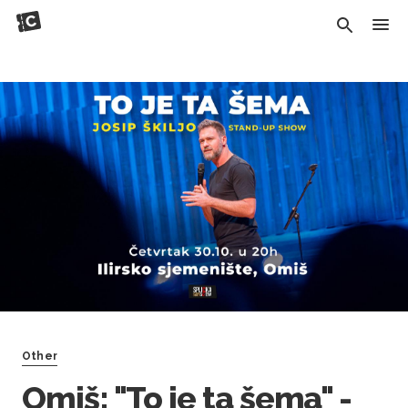
Other
Omiš: "To je ta šema" -