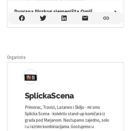
Dvorana Ilirskog sjemeništa Omiš
Dvorana Ilirskog sjemeništa Omiš , Omiš
Organizira
SplickaScena
Primorac, Travizi, Lazaneo i Škiljo - mi smo
Splicka Scena - kolektiv stand-up komičara iz
grada pod Marjanom. Nastupamo zajedno, solo
i u raznim kombinacijama. Gostujemo u