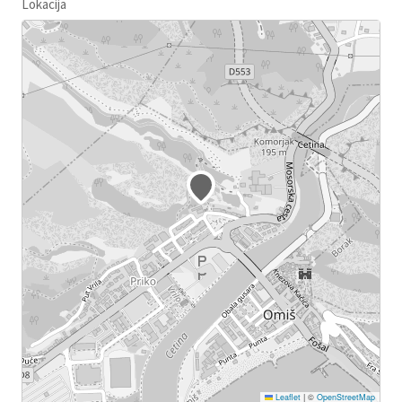
Lokacija
Leaflet
|
©
OpenStreetMap