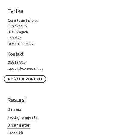
Tvrtka
CoreEvent d.o.o.
Dunjevac 15,
10000 Zagreb,
Hrvatska
OIB: 36611335369
Kontakt
0989187815
support@core-event.co
POŠALJI PORUKU
Resursi
O nama
Prodajna mjesta
Organizatori
Press kit