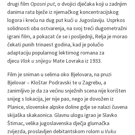
drugi film
Opasni put
, o dvojici dječaka koji u zadnjim
danima rata bježe iz njemačkog koncentracijskog
logora i kreću na dug put kući u Jugoslaviju. Usprkos
solidnosti oba ostvarenja, na svoj treći dugometražni
igrani film, a pokazat će se i posljednji, Relja je morao
čekati punih trinaest godina, kad je polučio
adaptaciju popularnog lektirnog romana za
djecu
Vlak u snijegu
Mate Lovraka iz 1933.
Film je sniman u selima oko Bjelovara, na pruzi
Bjelovar – Kloštar Podravski te u Zagrebu, a
zanimljivo je da za većinu snježnih scena nije korišten
snijeg s lokacija, jer nije pao, nego je dovožen iz
Planice, slovenske alpske doline gdje se nalazi čuvena
skijaška skakaonica. Glavnu ulogu igrao je Slavko
Štimac, velika jugoslavenska dječja glumačka
zvijezda, proslavljen debitantskom rolom u
Vuku