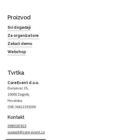
Proizvod
Svi događaji
Za organizatore
Zakaži demo
Webshop
Tvrtka
CoreEvent d.o.o.
Dunjevac 15,
10000 Zagreb,
Hrvatska
OIB: 36611335369
Kontakt
0989187815
support@core-event.co