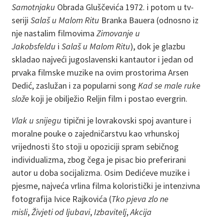
Samotnjaku
Obrada Gluščevića 1972. i potom u tv-
seriji
Salaš u Malom Ritu
Branka Bauera (odnosno iz
nje nastalim filmovima
Zimovanje u
Jakobsfeldu
i
Salaš u Malom Ritu
), dok je glazbu
skladao najveći jugoslavenski kantautor i jedan od
prvaka filmske muzike na ovim prostorima Arsen
Dedić, zaslužan i za popularni song
Kad se male ruke
slože
koji je obilježio Reljin film i postao evergrin.
Vlak u snijegu
tipični je lovrakovski spoj avanture i
moralne pouke o zajedničarstvu kao vrhunskoj
vrijednosti što stoji u opoziciji spram sebičnog
individualizma, zbog čega je pisac bio preferirani
autor u doba socijalizma. Osim Dedićeve muzike i
pjesme, najveća vrlina filma koloristički je intenzivna
fotografija Ivice Rajkovića (
Tko pjeva zlo ne
misli
,
Živjeti od ljubavi
,
Izbavitelj
,
Akcija