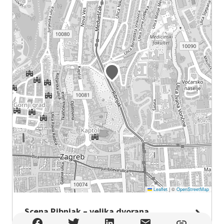
Leaflet
|
©
OpenStreetMap
Scena Ribnjak – velika dvorana
Scena Ribnjak – velika dvorana , Zagreb