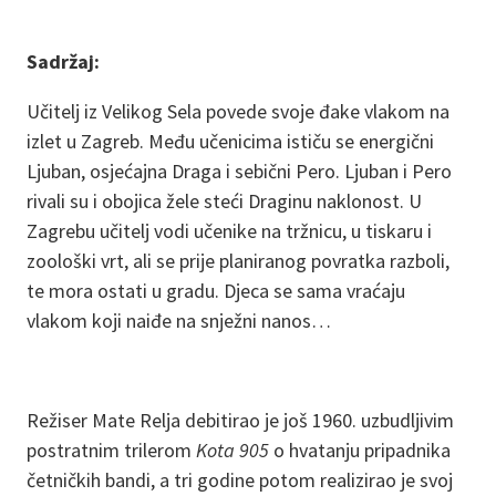
Sadržaj:
Učitelj iz Velikog Sela povede svoje đake vlakom na
izlet u Zagreb. Među učenicima ističu se energični
Ljuban, osjećajna Draga i sebični Pero. Ljuban i Pero
rivali su i obojica žele steći Draginu naklonost. U
Zagrebu učitelj vodi učenike na tržnicu, u tiskaru i
zoološki vrt, ali se prije planiranog povratka razboli,
te mora ostati u gradu. Djeca se sama vraćaju
vlakom koji naiđe na snježni nanos…
Režiser Mate Relja debitirao je još 1960. uzbudljivim
postratnim trilerom
Kota 905
o hvatanju pripadnika
četničkih bandi, a tri godine potom realizirao je svoj