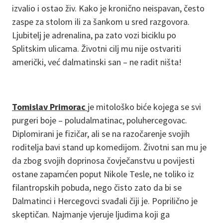
izvalio i ostao živ. Kako je kronično neispavan, često
zaspe za stolom ili za šankom u sred razgovora.
Ljubitelj je adrenalina, pa zato vozi biciklu po
Splitskim ulicama. Životni cilj mu nije ostvariti
američki, već dalmatinski san – ne radit ništa!
Tomislav Primorac
je mitološko biće kojega se svi
purgeri boje – poludalmatinac, poluhercegovac.
Diplomirani je fizičar, ali se na razočarenje svojih
roditelja bavi stand up komedijom. Životni san mu je
da zbog svojih doprinosa čovječanstvu u povijesti
ostane zapamćen poput Nikole Tesle, ne toliko iz
filantropskih pobuda, nego čisto zato da bi se
Dalmatinci i Hercegovci svađali čiji je. Poprilično je
skeptičan. Najmanje vjeruje ljudima koji ga