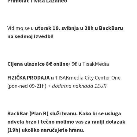
Primorac i Ivica Lazaneo
Vidimo se u
utorak 19. svibnja u 20h u BackBaru
na sedmoj izvedbi!
Cijena ulaznice 8€ online
/
9€ u TisakMedia
FIZIČKA PRODAJA u
TISAKmedia City Center One
(pon-ned 09-21h) +
dodatna naknada 1EUR
BackBar (Plan B) služi hranu. Kako bi se usluga
odvela brzo i tečno molimo vas za raniji dolazak
(19h) ukoliko naručujete hranu.