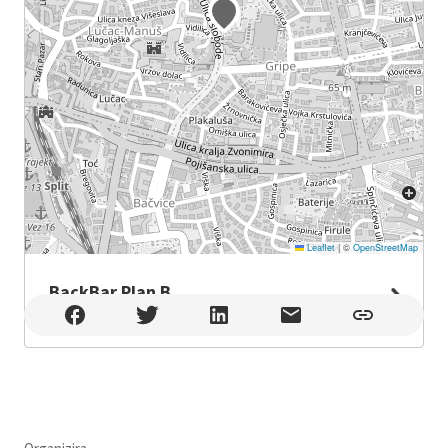
Leaflet
|
©
OpenStreetMap
BackBar Plan B
BackBar Plan B , Split