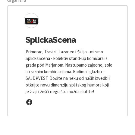
Organizira
SplickaScena
Primorac, Travizi, Lazaneo i Škiljo - mi smo
SplickaScena - kolektiv stand-up komičara iz
grada pod Marjanom. Nastupamo zajedno, solo
i u raznim kombinacijama. Radimo i glazbu -
SAJDKVEST. Dođite na neku od naših izvedbi i
otkrijte novu dimenziju splitskog humora koji
je življi i žešći nego što možda slutite!