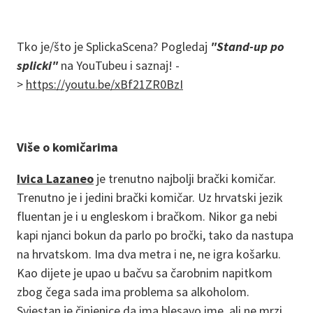
Tko je/što je SplickaScena? Pogledaj
"Stand-up po
splicki"
na YouTubeu i saznaj! -
>
https://youtu.be/xBf21ZR0BzI
Više o komičarima
Ivica Lazaneo
je trenutno najbolji brački komičar.
Trenutno je i jedini brački komičar. Uz hrvatski jezik
fluentan je i u engleskom i bračkom. Nikor ga nebi
kapi njanci bokun da parlo po bročki, tako da nastupa
na hrvatskom. Ima dva metra i ne, ne igra košarku.
Kao dijete je upao u bačvu sa čarobnim napitkom
zbog čega sada ima problema sa alkoholom.
Svjestan je činjenice da ima blesavo ime, ali ne mrzi