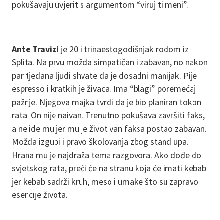
pokušavaju uvjerit s argumentom “viruj ti meni”.
Ante Travizi
je 20 i trinaestogodišnjak rodom iz
Splita. Na prvu možda simpatičan i zabavan, no nakon
par tjedana ljudi shvate da je dosadni manijak. Pije
espresso i kratkih je živaca. Ima “blagi” poremećaj
pažnje. Njegova majka tvrdi da je bio planiran tokon
rata. On nije naivan. Trenutno pokušava završiti faks,
a ne ide mu jer mu je život van faksa postao zabavan.
Možda izgubi i pravo školovanja zbog stand upa.
Hrana mu je najdraža tema razgovora. Ako dođe do
svjetskog rata, preći će na stranu koja će imati kebab
jer kebab sadrži kruh, meso i umake što su zapravo
esencije života.