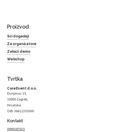
Proizvod
Svi događaji
Za organizatore
Zakaži demo
Webshop
Tvrtka
CoreEvent d.o.o.
Dunjevac 15,
10000 Zagreb,
Hrvatska
OIB: 36611335369
Kontakt
0989187815