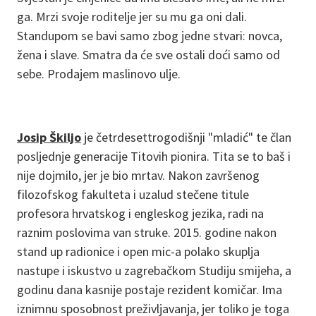
ga. Mrzi svoje roditelje jer su mu ga oni dali.
Standupom se bavi samo zbog jedne stvari: novca,
žena i slave. Smatra da će sve ostali doći samo od
sebe. Prodajem maslinovo ulje.
Josip Škiljo
je četrdesettrogodišnji "mladić" te član
posljednje generacije Titovih pionira. Tita se to baš i
nije dojmilo, jer je bio mrtav. Nakon završenog
filozofskog fakulteta i uzalud stečene titule
profesora hrvatskog i engleskog jezika, radi na
raznim poslovima van struke. 2015. godine nakon
stand up radionice i open mic-a polako skuplja
nastupe i iskustvo u zagrebačkom Studiju smijeha, a
godinu dana kasnije postaje rezident komičar. Ima
iznimnu sposobnost preživljavanja, jer toliko je toga