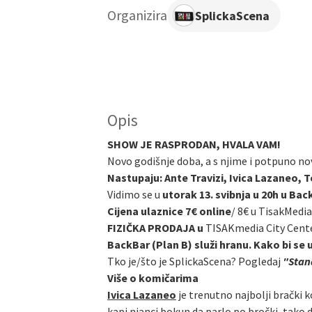
Organizira
SplickaScena
Opis
SHOW JE RASPRODAN, HVALA VAM!
Novo godišnje doba, a s njime i potpuno no
Nastupaju: Ante Travizi, Ivica Lazaneo, T
Vidimo se u
utorak 13. svibnja u 20h u Ba
Cijena ulaznice 7€ online
/
8€ u TisakMedia
FIZIČKA PRODAJA u
TISAKmedia City Cent
BackBar (Plan B) služi hranu. Kako bi se 
Tko je/što je SplickaScena? Pogledaj
"Stand
Više o komičarima
Ivica Lazaneo
je trenutno najbolji brački k
kapi njanci bokun da parlo po bročki, tako 