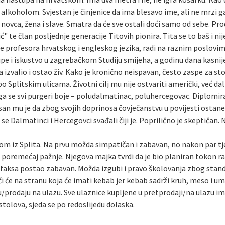
oholom. Svjestan je činjenice da ima blesavo ime, ali ne mrzi ga. M
ovca, žena i slave. Smatra da će sve ostali doći samo od sebe. Pr
" te član posljednje generacije Titovih pionira. Tita se to baš i ni
le profesora hrvatskog i engleskog jezika, radi na raznim poslovi
upe i iskustvo u zagrebačkom Studiju smijeha, a godinu dana kasni
a izvalio i ostao živ. Kako je kronično neispavan, često zaspe za s
 po Splitskim ulicama. Životni cilj mu nije ostvariti američki, već da
a se svi purgeri boje – poludalmatinac, poluhercegovac. Diplomirani
 san mu je da zbog svojih doprinosa čovječanstvu u povijesti ostan
se Dalmatinci i Hercegovci svađali čiji je. Poprilično je skeptičan.
om iz Splita. Na prvu možda simpatičan i zabavan, no nakon par tje
gi” poremećaj pažnje. Njegova majka tvrdi da je bio planiran tokon 
van faksa postao zabavan. Možda izgubi i pravo školovanja zbog sta
i će na stranu koja će imati kebab jer kebab sadrži kruh, meso i um
/prodaju na ulazu. Sve ulaznice kupljene u pretprodaji/na ulazu i
tolova, sjeda se po redoslijedu dolaska.