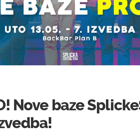
 Nove baze Splick
izvedba!