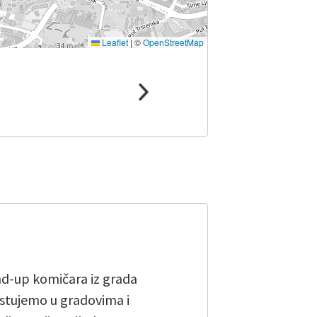
Leaflet
|
©
OpenStreetMap
and-up komičara iz grada
stujemo u gradovima i