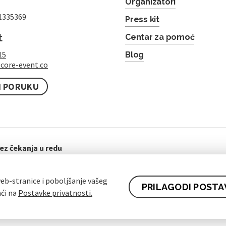
Organizatori
1335369
Press kit
t
Centar za pomoć
15
Blog
core-event.co
I PORUKU
ez čekanja u redu
eb-stranice i poboljšanje vašeg
PRILAGODI POSTA
aći na
Postavke privatnosti.
ti ugovora za kupce
Pravila zaštite osobnih podataka