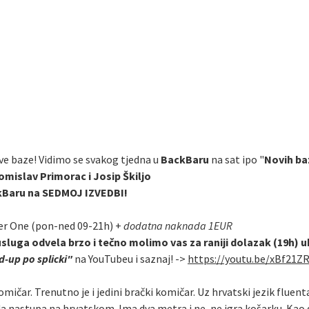
ve baze! Vidimo se svakog tjedna u
BackBaru
na sat ipo "
Novih ba
omislav Primorac i Josip Škiljo
ckBaru na SEDMOJ IZVEDBI!
er One (pon-ned 09-21h) +
dodatna naknada 1EUR
usluga odvela brzo i tečno molimo vas za raniji dolazak (19h) 
-up po splicki"
na YouTubeu i saznaj! ->
https://youtu.be/xBf21Z
omičar. Trenutno je i jedini brački komičar. Uz hrvatski jezik fluen
da nastupa na hrvatskom. Ima dva metra i ne, ne igra košarku. Kao 