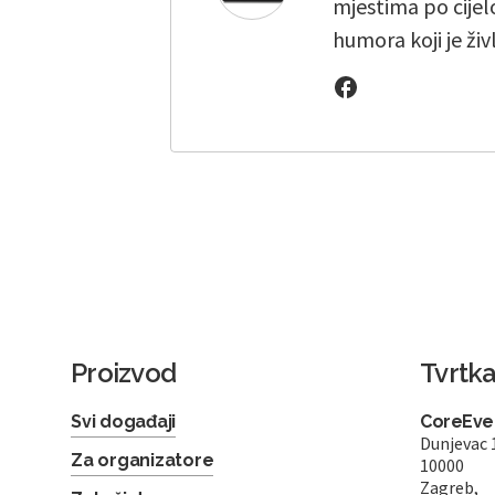
mjestima po cijelo
humora koji je živ
Proizvod
Tvrtk
Svi događaji
CoreEven
Dunjevac 
Za organizatore
10000
Zagreb,