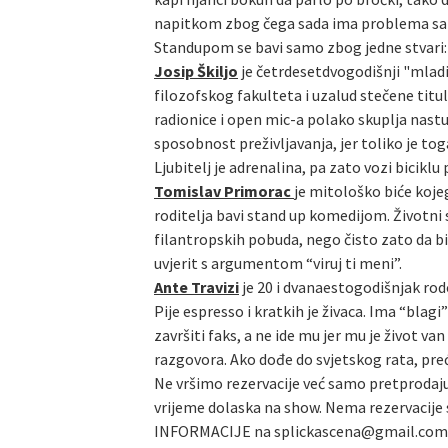
napitkom zbog čega sada ima problema sa alk
Standupom se bavi samo zbog jedne stvari: n
Josip Škiljo
je četrdesetdvogodišnji "mladić
filozofskog fakulteta i uzalud stečene titu
radionice i open mic-a polako skuplja nast
sposobnost preživljavanja, jer toliko je tog
Ljubitelj je adrenalina, pa zato vozi biciklu
Tomislav Primorac
je mitološko biće kojeg
roditelja bavi stand up komedijom. Životni
filantropskih pobuda, nego čisto zato da bi 
uvjerit s argumentom “viruj ti meni”.
Ante Travizi
je 20 i dvanaestogodišnjak rod
Pije espresso i kratkih je živaca. Ima “bla
završiti faks, a ne ide mu jer mu je život 
razgovora. Ako dođe do svjetskog rata, preć
Ne vršimo rezervacije već samo pretprodaju
vrijeme dolaska na show. Nema rezervacije s
INFORMACIJE na splickascena@gmail.com