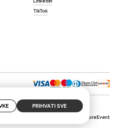
LinkedIn
TikTok
VKE
PRIHVATI SVE
© 2026. CoreEvent