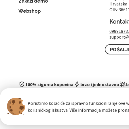
Zakaži demo
Hrvatska
OIB: 3661
Webshop
Kontak
09891878
support@
POŠALJ
100% sigurna kupovina
brzo i jednostavno
b
Koristimo kolačiće za ispravno funkcioniranje ove w
korisničkog iskustva. Više informacija možete pron
Opći uvje