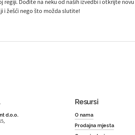
j regiji. Dođite na neku od naših izvedbi i otkrijte nov
lji i žešći nego što možda slutite!
a
Resursi
t d.o.o.
O nama
15,
Prodajna mjesta