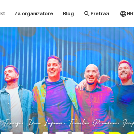
kt
Za organizatore
Blog
Pretraži
HR