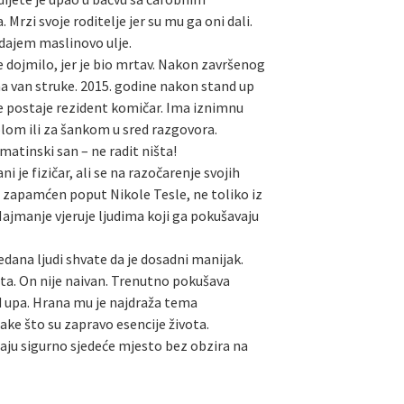
rzi svoje roditelje jer su mu ga oni dali.
odajem maslinovo ulje.
je dojmilo, jer je bio mrtav. Nakon završenog
ma van struke. 2015. godine nakon stand up
je postaje rezident komičar. Ima iznimnu
tolom ili za šankom u sred razgovora.
lmatinski san – ne radit ništa!
 je fizičar, ali se na razočarenje svojih
e zapamćen poput Nikole Tesle, ne toliko iz
 Najmanje vjeruje ljudima koji ga pokušavaju
dana ljudi shvate da je dosadni manijak.
rata. On nije naivan. Trenutno pokušava
nd upa. Hrana mu je najdraža tema
ake što su zapravo esencije života.
maju sigurno sjedeće mjesto bez obzira na