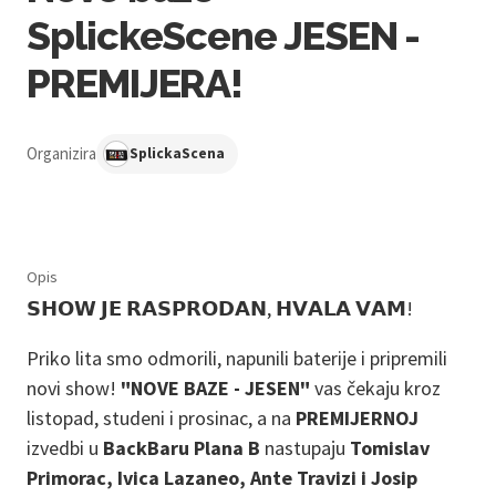
SplickeScene JESEN -
PREMIJERA!
Organizira
SplickaScena
Opis
𝗦𝗛𝗢𝗪 𝗝𝗘 𝗥𝗔𝗦𝗣𝗥𝗢𝗗𝗔𝗡, 𝗛𝗩𝗔𝗟𝗔 𝗩𝗔𝗠!
Priko lita smo odmorili, napunili baterije i pripremili
novi show!
"NOVE BAZE - JESEN"
vas čekaju kroz
listopad, studeni i prosinac, a na
PREMIJERNOJ
izvedbi u
BackBaru Plana B
nastupaju
Tomislav
Primorac, Ivica Lazaneo, Ante Travizi i Josip