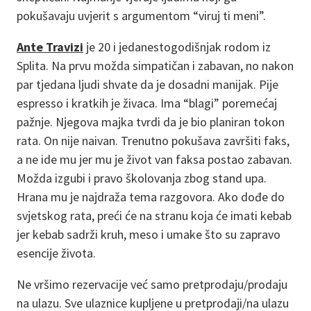
pokušavaju uvjerit s argumentom “viruj ti meni”.
Ante Travizi
je 20 i jedanestogodišnjak rodom iz
Splita. Na prvu možda simpatičan i zabavan, no nakon
par tjedana ljudi shvate da je dosadni manijak. Pije
espresso i kratkih je živaca. Ima “blagi” poremećaj
pažnje. Njegova majka tvrdi da je bio planiran tokon
rata. On nije naivan. Trenutno pokušava završiti faks,
a ne ide mu jer mu je život van faksa postao zabavan.
Možda izgubi i pravo školovanja zbog stand upa.
Hrana mu je najdraža tema razgovora. Ako dođe do
svjetskog rata, preći će na stranu koja će imati kebab
jer kebab sadrži kruh, meso i umake što su zapravo
esencije života.
Ne vršimo rezervacije već samo pretprodaju/prodaju
na ulazu. Sve ulaznice kupljene u pretprodaji/na ulazu