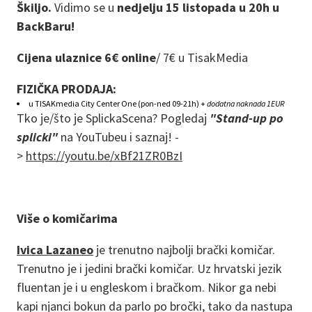
Škiljo.
Vidimo se u
nedjelju 15 listopada u 20h u
BackBaru!
Cijena ulaznice 6€ online
/
7€ u TisakMedia
FIZIČKA PRODAJA:
u TISAKmedia City Center One (pon-ned 09-21h) +
dodatna naknada 1EUR
Tko je/što je SplickaScena? Pogledaj
"Stand-up po
splicki"
na YouTubeu i saznaj! -
>
https://youtu.be/xBf21ZR0BzI
Više o komičarima
Ivica Lazaneo
je trenutno najbolji brački komičar.
Trenutno je i jedini brački komičar. Uz hrvatski jezik
fluentan je i u engleskom i bračkom. Nikor ga nebi
kapi njanci bokun da parlo po bročki, tako da nastupa