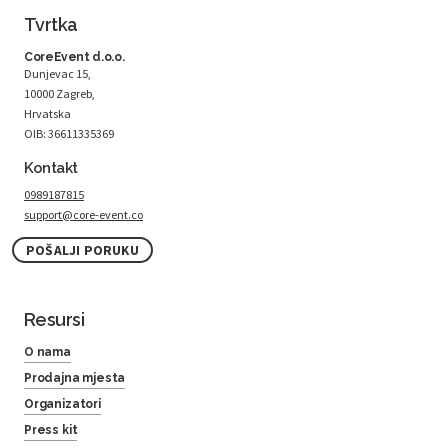
Tvrtka
CoreEvent d.o.o.
Dunjevac 15,
10000 Zagreb,
Hrvatska
OIB: 36611335369
Kontakt
0989187815
support@core-event.co
POŠALJI PORUKU
Resursi
O nama
Prodajna mjesta
Organizatori
Press kit