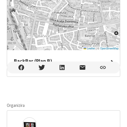
Leaflet
|
©
OpenStreetMap
BackBar (Plan B)
BackBar (Plan B) , Split
Organizira