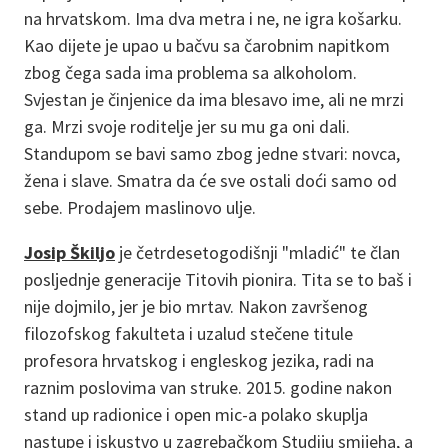
na hrvatskom. Ima dva metra i ne, ne igra košarku.
Kao dijete je upao u bačvu sa čarobnim napitkom
zbog čega sada ima problema sa alkoholom.
Svjestan je činjenice da ima blesavo ime, ali ne mrzi
ga. Mrzi svoje roditelje jer su mu ga oni dali.
Standupom se bavi samo zbog jedne stvari: novca,
žena i slave. Smatra da će sve ostali doći samo od
sebe. Prodajem maslinovo ulje.
Josip Škiljo
je četrdesetogodišnji "mladić" te član
posljednje generacije Titovih pionira. Tita se to baš i
nije dojmilo, jer je bio mrtav. Nakon završenog
filozofskog fakulteta i uzalud stečene titule
profesora hrvatskog i engleskog jezika, radi na
raznim poslovima van struke. 2015. godine nakon
stand up radionice i open mic-a polako skuplja
nastupe i iskustvo u zagrebačkom Studiju smijeha, a