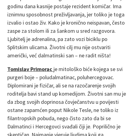
godinu dana kasnije postaje rezident komičar. Ima
iznimnu sposobnost preživljavanja, jer toliko je toga
izvalio i ostao živ. Kako je kronično neispavan, često
zaspe za stolom ili za šankom u sred razgovora.
Ljubitelj je adrenalina, pa zato vozi biciklu po
Splitskim ulicama. Životni cilj mu nije ostvariti
američki, već dalmatinski san – ne radit ništa!
Tomislav Primorac
je mitološko biće kojega se svi
purgeri boje – poludalmatinac, poluhercegovac.
Diplomirani je fizičar, ali se na razočarenje svojih
roditelja bavi stand up komedijom. Životni san mu je
da zbog svojih doprinosa čovječanstvu u povijesti
ostane zapamćen poput Nikole Tesle, ne toliko iz
filantropskih pobuda, nego čisto zato da bi se
Dalmatinci i Hercegovci svađali čiji je. Poprilično je
skeptičan. Najmanje vjeruje ljudima koji ga