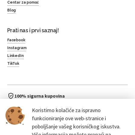
Centar za pomoć
Blog
Prati nas i prvi saznaj!
Facebook
Instagram
LinkedIn
TikTok
100% sigurna kupovina
brzo i jednostavno
Koristimo kolačiće za ispravno
bez čekanja u redu
funkcioniranje ove web-stranice i
poboljšanje vašeg korisničkog iskustva.
Više informacija možete pronaći na