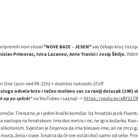
 pripremili novi show!
"NOVE BAZE - JESEN"
vas čekaju kroz listop
islav Primorac, Ivica Lazaneo, Ante Travizi i Josip Škiljo.
Vidim
er One (pon-ned 09-21h) +
dodatna naknada 1EUR
usluga odvela brzo i tečno molimo vas za raniji dolazak (19h) 
-up po splicki"
na YouTubeu i saznaj! ->
https://youtu.be/xBf21Z
omičar. Trenutno je i jedini brački komičar. Uz hrvatski jezik fluen
da nastupa na hrvatskom. Ima dva metra i ne, ne igra košarku. Kao 
oholom. Svjestan je činjenice da ima blesavo ime, ali ne mrzi ga. M
ovca, žena i slave. Smatra da će sve ostali doći samo od sebe. Pr