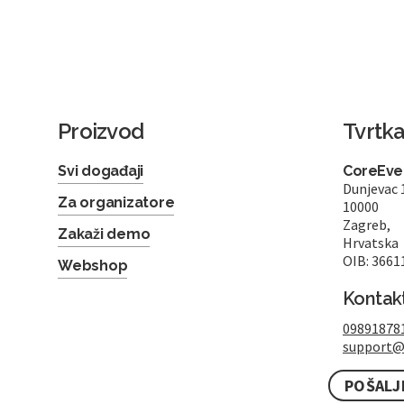
Proizvod
Tvrtk
Svi događaji
CoreEven
Dunjevac 
Za organizatore
10000
Zagreb,
Zakaži demo
Hrvatska
OIB: 3661
Webshop
Kontak
09891878
support@
POŠALJ