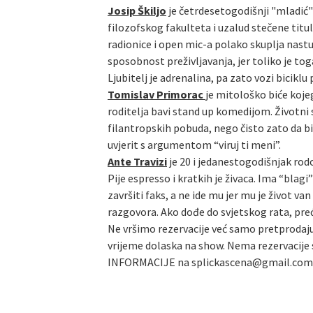
Josip Škiljo
je četrdesetogodišnji "mladić" 
filozofskog fakulteta i uzalud stečene titu
radionice i open mic-a polako skuplja nast
sposobnost preživljavanja, jer toliko je tog
Ljubitelj je adrenalina, pa zato vozi biciklu
Tomislav Primorac
je mitološko biće kojeg
roditelja bavi stand up komedijom. Životni
filantropskih pobuda, nego čisto zato da bi 
uvjerit s argumentom “viruj ti meni”.
Ante Travizi
je 20 i jedanestogodišnjak rod
Pije espresso i kratkih je živaca. Ima “bla
završiti faks, a ne ide mu jer mu je život 
razgovora. Ako dođe do svjetskog rata, preć
Ne vršimo rezervacije već samo pretprodaju
vrijeme dolaska na show. Nema rezervacije s
INFORMACIJE na splickascena@gmail.com