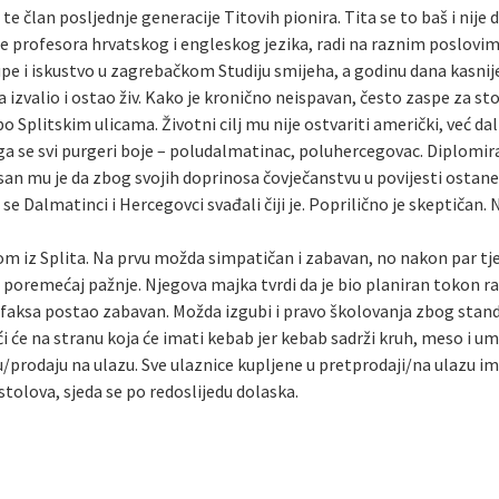
te član posljednje generacije Titovih pionira. Tita se to baš i nije
le profesora hrvatskog i engleskog jezika, radi na raznim poslovi
upe i iskustvo u zagrebačkom Studiju smijeha, a godinu dana kasni
a izvalio i ostao živ. Kako je kronično neispavan, često zaspe za s
 po Splitskim ulicama. Životni cilj mu nije ostvariti američki, već da
a se svi purgeri boje – poludalmatinac, poluhercegovac. Diplomirani
 san mu je da zbog svojih doprinosa čovječanstvu u povijesti ostan
se Dalmatinci i Hercegovci svađali čiji je. Poprilično je skeptičan.
om iz Splita. Na prvu možda simpatičan i zabavan, no nakon par tje
gi” poremećaj pažnje. Njegova majka tvrdi da je bio planiran tokon 
van faksa postao zabavan. Možda izgubi i pravo školovanja zbog sta
i će na stranu koja će imati kebab jer kebab sadrži kruh, meso i um
/prodaju na ulazu. Sve ulaznice kupljene u pretprodaji/na ulazu i
tolova, sjeda se po redoslijedu dolaska.