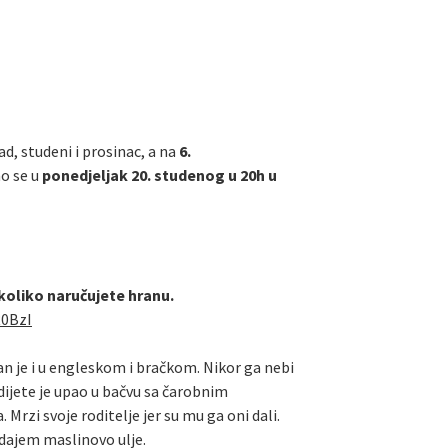
ad, studeni i prosinac, a na
6.
o se u
ponedjeljak 20. studenog u 20h u
ukoliko naručujete hranu.
R0BzI
tan je i u engleskom i bračkom. Nikor ga nebi
dijete je upao u bačvu sa čarobnim
rzi svoje roditelje jer su mu ga oni dali.
odajem maslinovo ulje.