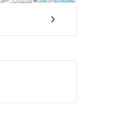
Leaflet
|
©
OpenStreetMap