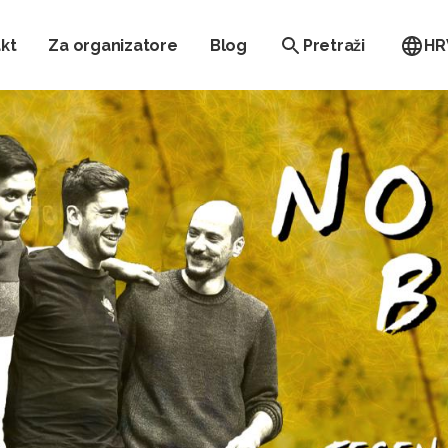
kt
Za organizatore
Blog
Pretraži
HR