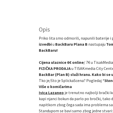
Opis
Priko lita smo odmorili, napunili baterije i
izvedbi
u
BackBaru Plana B
nastupaju
Tom
BackBaru!
Cijena ulaznice 6€ online
/
7€ u TisakMedia
FIZIČKA PRODAJA
u TISAKmedia City Cent
BackBar (Plan B) služi hranu. Kako bi se 
Tko je/što je SplickaScena? Pogledaj
"Stand
Više o komičarima
Ivica Lazaneo
je trenutno najbolji brački k
kapi njanci bokun da parlo po bročki, tako 
napitkom zbog čega sada ima problema sa alk
Standupom se bavi samo zbog jedne stvari: n