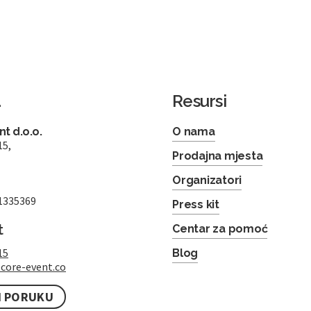
a
Resursi
t d.o.o.
O nama
15,
Prodajna mjesta
Organizatori
1335369
Press kit
t
Centar za pomoć
15
Blog
core-event.co
I PORUKU