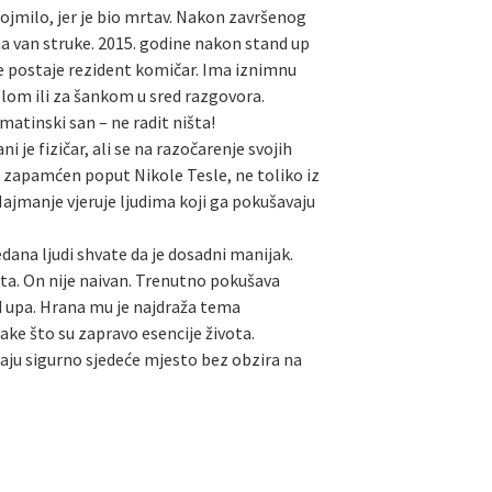
 dojmilo, jer je bio mrtav. Nakon završenog
ma van struke. 2015. godine nakon stand up
je postaje rezident komičar. Ima iznimnu
tolom ili za šankom u sred razgovora.
lmatinski san – ne radit ništa!
 je fizičar, ali se na razočarenje svojih
e zapamćen poput Nikole Tesle, ne toliko iz
 Najmanje vjeruje ljudima koji ga pokušavaju
dana ljudi shvate da je dosadni manijak.
rata. On nije naivan. Trenutno pokušava
nd upa. Hrana mu je najdraža tema
ake što su zapravo esencije života.
maju sigurno sjedeće mjesto bez obzira na