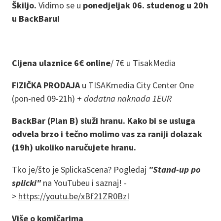
Škiljo.
Vidimo se u
ponedjeljak 06. studenog u 20h
u BackBaru!
Cijena ulaznice 6€ online
/
7€ u TisakMedia
FIZIČKA PRODAJA
u TISAKmedia City Center One
(pon-ned 09-21h) +
dodatna naknada 1EUR
BackBar (Plan B) služi hranu. Kako bi se usluga
odvela brzo i tečno molimo vas za raniji dolazak
(19h) ukoliko naručujete hranu.
Tko je/što je SplickaScena? Pogledaj
"Stand-up po
splicki"
na YouTubeu i saznaj! -
>
https://youtu.be/xBf21ZR0BzI
Više o komičarima