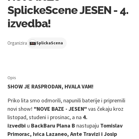
SplickeScene JESEN - 4.
izvedba!
Organizira
SplickaScena
Opis
SHOW JE RASPRODAN, HVALA VAM!
Priko lita smo odmorili, napunili baterije i pripremili
novi show!
"NOVE BAZE - JESEN"
vas čekaju kroz
listopad, studeni i prosinac, a na
4.
izvedbi
u
BackBaru Plana B
nastupaju
Tomislav
Primorac, Ivica Lazaneo, Ante Travizi i Josip