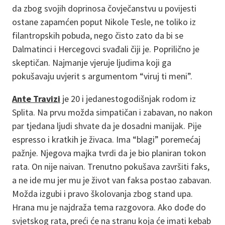
da zbog svojih doprinosa čovječanstvu u povijesti
ostane zapamćen poput Nikole Tesle, ne toliko iz
filantropskih pobuda, nego čisto zato da bi se
Dalmatinci i Hercegovci svađali čiji je. Poprilično je
skeptičan. Najmanje vjeruje ljudima koji ga
pokušavaju uvjerit s argumentom “viruj ti meni”.
Ante Travizi
je 20 i jedanestogodišnjak rodom iz
Splita. Na prvu možda simpatičan i zabavan, no nakon
par tjedana ljudi shvate da je dosadni manijak. Pije
espresso i kratkih je živaca. Ima “blagi” poremećaj
pažnje. Njegova majka tvrdi da je bio planiran tokon
rata. On nije naivan. Trenutno pokušava završiti faks,
a ne ide mu jer mu je život van faksa postao zabavan.
Možda izgubi i pravo školovanja zbog stand upa.
Hrana mu je najdraža tema razgovora. Ako dođe do
svjetskog rata, preći će na stranu koja će imati kebab