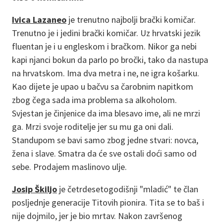
Ivica Lazaneo
je trenutno najbolji brački komičar.
Trenutno je i jedini brački komičar. Uz hrvatski jezik
fluentan je i u engleskom i bračkom. Nikor ga nebi
kapi njanci bokun da parlo po bročki, tako da nastupa
na hrvatskom. Ima dva metra i ne, ne igra košarku.
Kao dijete je upao u bačvu sa čarobnim napitkom
zbog čega sada ima problema sa alkoholom.
Svjestan je činjenice da ima blesavo ime, ali ne mrzi
ga. Mrzi svoje roditelje jer su mu ga oni dali.
Standupom se bavi samo zbog jedne stvari: novca,
žena i slave. Smatra da će sve ostali doći samo od
sebe. Prodajem maslinovo ulje.
Josip Škiljo
je četrdesetogodišnji "mladić" te član
posljednje generacije Titovih pionira. Tita se to baš i
nije dojmilo, jer je bio mrtav. Nakon završenog