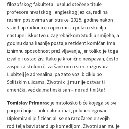
filozofskog fakulteta i uzalud stečene titule
profesora hrvatskog i engleskog jezika, radi na
raznim poslovima van struke. 2015. godine nakon
stand up radionice i open mic-a polako skuplja
nastupe i iskustvo u zagrebačkom Studiju smijeha, a
godinu dana kasnije postaje rezident komičar. Ima
iznimnu sposobnost preživljavanja, jer toliko je toga
izvalio i ostao živ. Kako je kronično neispavan, često
zaspe za stolom ili za šankom u sred razgovora.
Ljubitelj je adrenalina, pa zato vozi biciklu po
Splitskim ulicama. Životni cilj mu nije ostvariti
američki, već dalmatinski san – ne radit ništa!
Tomislav Primorac
je mitološko biće kojega se svi
purgeri boje – poludalmatinac, poluhercegovac.
Diplomirani je fizičar, ali se na razočarenje svojih
roditelja bavi stand up komedijom. Životni san mu je