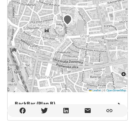
Leaflet
|
©
OpenStreetMap
BackBar (Plan B)
BackBar (Plan B) , Split