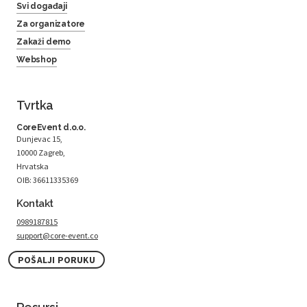
Svi događaji
Za organizatore
Zakaži demo
Webshop
Tvrtka
CoreEvent d.o.o.
Dunjevac 15,
10000 Zagreb,
Hrvatska
OIB: 36611335369
Kontakt
0989187815
support@core-event.co
POŠALJI PORUKU