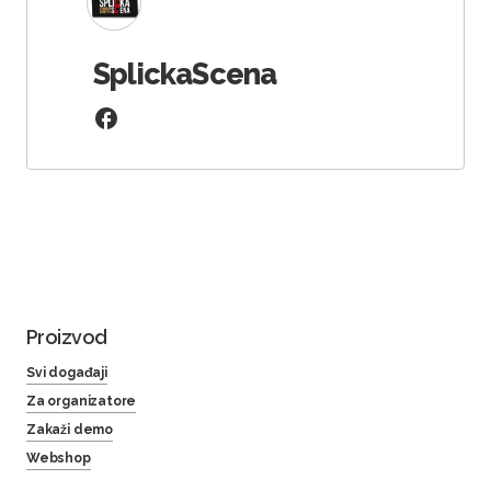
SplickaScena
Proizvod
Svi događaji
Za organizatore
Zakaži demo
Webshop