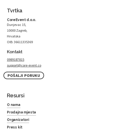
Tvrtka
CoreEvent d.o.o.
Dunjevac 15,
10000 Zagreb,
Hrvatska
OIB: 36611335369
Kontakt
0989187815
support@core-event.co
POŠALJI PORUKU
Resursi
O nama
Prodajna mjesta
Organizatori
Press kit