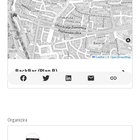
Leaflet
|
©
OpenStreetMap
BackBar (Plan B)
BackBar (Plan B) , Split
Organizira