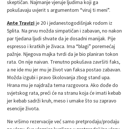
skeptičan. Najmanje vjeruje ljudima koji ga
pokušavaju uvjerit s argumentom “viruj ti meni”.
Ante Travizi
je 20 i jedanestogodišnjak rodom iz
Splita. Na prvu možda simpatičan i zabavan, no nakon
par tjedana ljudi shvate da je dosadni manijak. Pije
espresso i kratkih je živaca. Ima “blagi” poremećaj
pažnje. Njegova majka tvrdi da je bio planiran tokon
rata. On nije naivan. Trenutno pokušava završiti faks,
a ne ide mu jer mu je život van faksa postao zabavan.
Možda izgubi i pravo školovanja zbog stand upa.
Hrana mu je najdraža tema razgovora. Ako dođe do
svjetskog rata, preći će na stranu koja će imati kebab
jer kebab sadrži kruh, meso i umake što su zapravo
esencije života.
Ne vršimo rezervacije već samo pretprodaju/prodaju