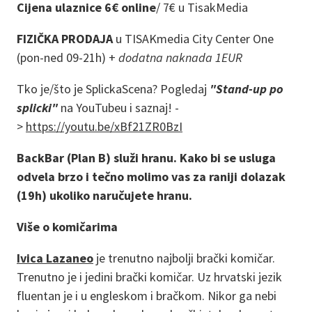
Cijena ulaznice 6€ online
/
7€ u TisakMedia
FIZIČKA PRODAJA
u TISAKmedia City Center One
(pon-ned 09-21h) +
dodatna naknada 1EUR
Tko je/što je SplickaScena? Pogledaj
"Stand-up po
splicki"
na YouTubeu i saznaj! -
>
https://youtu.be/xBf21ZR0BzI
BackBar (Plan B) služi hranu. Kako bi se usluga
odvela brzo i tečno molimo vas za raniji dolazak
(19h) ukoliko naručujete hranu.
Više o komičarima
Ivica Lazaneo
je trenutno najbolji brački komičar.
Trenutno je i jedini brački komičar. Uz hrvatski jezik
fluentan je i u engleskom i bračkom. Nikor ga nebi