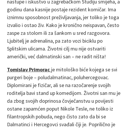
nastupe i iskustvo u zagrebačkom Studiju smijeha, a
godinu dana kasnije postaje rezident komičar. Ima
iznimnu sposobnost preživljavanja, jer toliko je toga
izvalio i ostao živ. Kako je kronično neispavan, često
zaspe za stolom ili za šankom u sred razgovora.
Ljubitelj je adrenalina, pa zato vozi biciklu po
Splitskim ulicama. Životni cilj mu nije ostvariti
američki, već dalmatinski san – ne radit ništa!
Tomislav Primorac
je mitološko biće kojega se svi
purgeri boje – poludalmatinac, poluhercegovac.
Diplomirani je fizičar, ali se na razočarenje svojih
roditelja bavi stand up komedijom. Životni san mu je
da zbog svojih doprinosa čovječanstvu u povijesti
ostane zapamćen poput Nikole Tesle, ne toliko iz
filantropskih pobuda, nego čisto zato da bi se
Dalmatinci i Hercegovci svađali čiji je. Poprilično je