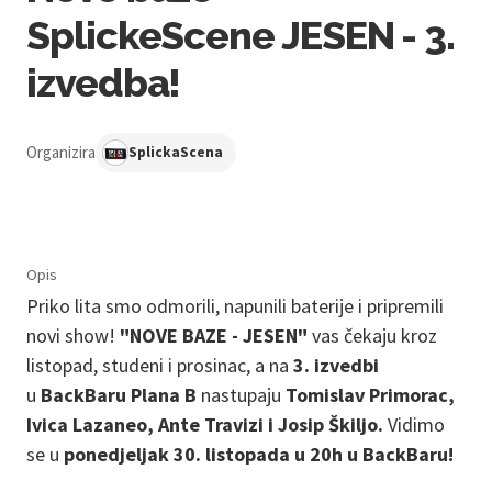
SplickeScene JESEN - 3.
izvedba!
Organizira
SplickaScena
Opis
Priko lita smo odmorili, napunili baterije i pripremili
novi show!
"NOVE BAZE - JESEN"
vas čekaju kroz
listopad, studeni i prosinac, a na
3. izvedbi
u
BackBaru Plana B
nastupaju
Tomislav Primorac,
Ivica Lazaneo, Ante Travizi i Josip Škiljo.
Vidimo
se u
ponedjeljak 30. listopada u 20h u BackBaru!