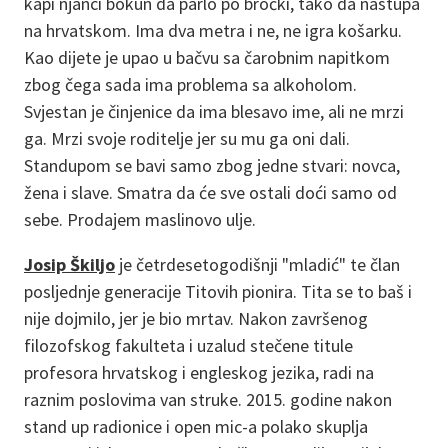
kapi njanci bokun da parlo po bročki, tako da nastupa
na hrvatskom. Ima dva metra i ne, ne igra košarku.
Kao dijete je upao u bačvu sa čarobnim napitkom
zbog čega sada ima problema sa alkoholom.
Svjestan je činjenice da ima blesavo ime, ali ne mrzi
ga. Mrzi svoje roditelje jer su mu ga oni dali.
Standupom se bavi samo zbog jedne stvari: novca,
žena i slave. Smatra da će sve ostali doći samo od
sebe. Prodajem maslinovo ulje.
Josip Škiljo
je četrdesetogodišnji "mladić" te član
posljednje generacije Titovih pionira. Tita se to baš i
nije dojmilo, jer je bio mrtav. Nakon završenog
filozofskog fakulteta i uzalud stečene titule
profesora hrvatskog i engleskog jezika, radi na
raznim poslovima van struke. 2015. godine nakon
stand up radionice i open mic-a polako skuplja