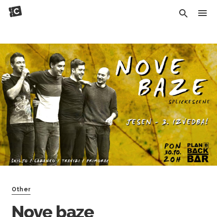
Other
Nove baze