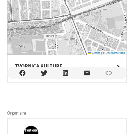
Leaflet
|
©
OpenStreetMap
TVORNICA KULTURE
TVORNICA KULTURE , Zagreb
Organizira