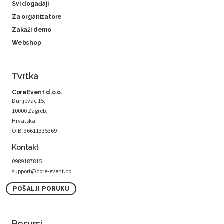
Svi događaji
Za organizatore
Zakaži demo
Webshop
Tvrtka
CoreEvent d.o.o.
Dunjevac 15,
10000 Zagreb,
Hrvatska
OIB: 36611335369
Kontakt
0989187815
support@core-event.co
POŠALJI PORUKU
Resursi