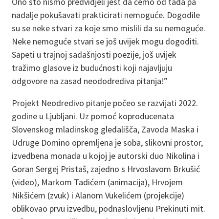
Ono što nismo predvidjeli jest da ćemo od tada pa
nadalje pokušavati prakticirati nemoguće. Dogodile
su se neke stvari za koje smo mislili da su nemoguće.
Neke nemoguće stvari se još uvijek mogu dogoditi.
Sapeti u trajnoj sadašnjosti poezije, još uvijek
tražimo glasove iz budućnosti koji najavljuju
odgovore na zasad neododrediva pitanja!”
Projekt Neodredivo pitanje počeo se razvijati 2022.
godine u Ljubljani. Uz pomoć koproducenata
Slovenskog mladinskog gledališča, Zavoda Maska i
Udruge Domino opremljena je soba, slikovni prostor,
izvedbena monada u kojoj je autorski duo Nikolina i
Goran Sergej Pristaš, zajedno s Hrvoslavom Brkušić
(video), Markom Tadićem (animacija), Hrvojem
Nikšićem (zvuk) i Alanom Vukelićem (projekcije)
oblikovao prvu izvedbu, podnaslovljenu Prekinuti mit.