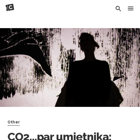
Other
CO2...par umjetnika: