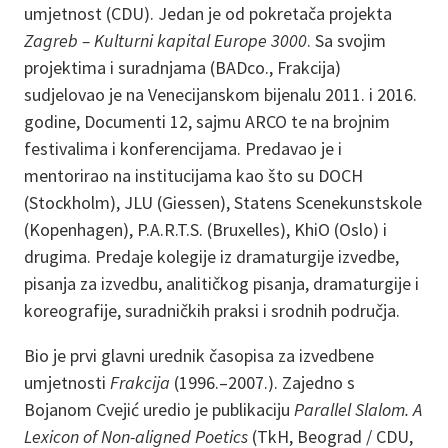
umjetnost (CDU). Jedan je od pokretača projekta
Zagreb – Kulturni kapital Europe 3000
. Sa svojim
projektima i suradnjama (BADco., Frakcija)
sudjelovao je na Venecijanskom bijenalu 2011. i 2016.
godine, Documenti 12, sajmu ARCO te na brojnim
festivalima i konferencijama. Predavao je i
mentorirao na institucijama kao što su DOCH
(Stockholm), JLU (Giessen), Statens Scenekunstskole
(Kopenhagen), P.A.R.T.S. (Bruxelles), KhiO (Oslo) i
drugima. Predaje kolegije iz dramaturgije izvedbe,
pisanja za izvedbu, analitičkog pisanja, dramaturgije i
koreografije, suradničkih praksi i srodnih područja.
Bio je prvi glavni urednik časopisa za izvedbene
umjetnosti
Frakcija
(1996.–2007.). Zajedno s
Bojanom Cvejić uredio je publikaciju
Parallel Slalom. A
Lexicon of Non-aligned Poetics
(TkH, Beograd / CDU,