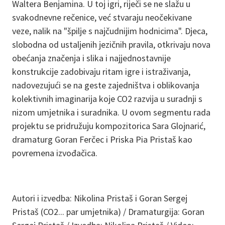
Waltera Benjamina. U toj igri, riječi se ne slažu u
svakodnevne rečenice, već stvaraju neočekivane
veze, nalik na "špilje s najčudnijim hodnicima". Djeca,
slobodna od ustaljenih jezičnih pravila, otkrivaju nova
obećanja značenja i slika i najjednostavnije
konstrukcije zadobivaju ritam igre i istraživanja,
nadovezujući se na geste zajedništva i oblikovanja
kolektivnih imaginarija koje CO2 razvija u suradnji s
nizom umjetnika i suradnika. U ovom segmentu rada
projektu se pridružuju kompozitorica Sara Glojnarić,
dramaturg Goran Ferčec i Priska Pia Pristaš kao
povremena izvođačica.
Autori i izvedba: Nikolina Pristaš i Goran Sergej
Pristaš (CO2... par umjetnika) / Dramaturgija: Goran