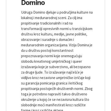
Domino
Udruga Domino djeluje u područjima kulture na
lokalnoj i međunarodnoj sceni. Za cilj ima
propitivanje tradicionalnih i rad na
transformaciji opresivnih normi u tranzicijskom
društvu kroz kulturu, medije, javne politike,
obrazovanje i suradnje s domaćim i
međunarodnim organizacijama. Vizija Domina je
da u društvu postoji konstantnost
prepoznavanja normi koje onemogućuju
slobodu kreativnog umjetničkog i queer
izražavanja koje je subverzivno, ali bezopasno
za druge ljude. To izražavanje najčešće je
vidljivo kroz nezavisne umjetničke izričaje koji
su garancija pomicanja granica i kritičkog
propitivanja postojećih društvenih normi. Zbog
toga je potrebno napraviti takvo društveno
okruženje u kojoj će se nezavisna kultura što
slobodnije moći manifestirati kroz različite
forme i kroz različite aktere.