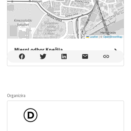
Leaflet
|
©
OpenStreetMap
Mjesni odbor Knežija
Mjesni odbor Knežija , Zagreb
Organizira