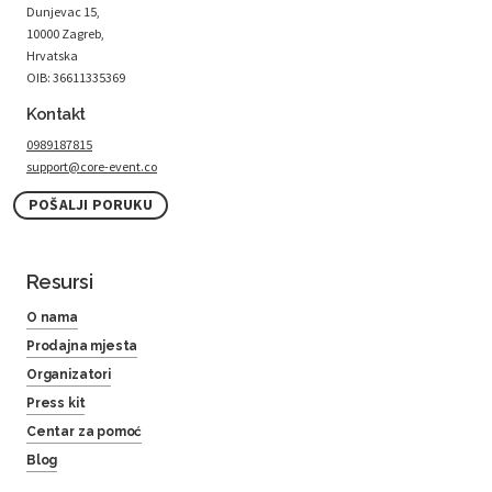
Dunjevac 15,
10000 Zagreb,
Hrvatska
OIB: 36611335369
Kontakt
0989187815
support@core-event.co
POŠALJI PORUKU
Resursi
O nama
Prodajna mjesta
Organizatori
Press kit
Centar za pomoć
Blog