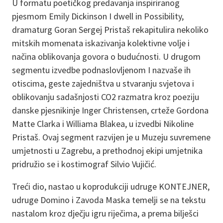
U formatu poetičkog predavanja inspiriranog
pjesmom Emily Dickinson I dwell in Possibility,
dramaturg Goran Sergej Pristaš rekapitulira nekoliko
mitskih momenata iskazivanja kolektivne volje i
načina oblikovanja govora o budućnosti. U drugom
segmentu izvedbe podnaslovljenom I nazvaše ih
otiscima, geste zajedništva u stvaranju svjetova i
oblikovanju sadašnjosti CO2 razmatra kroz poeziju
danske pjesnikinje Inger Christensen, crteže Gordona
Matte Clarka i Williama Blakea, u izvedbi Nikoline
Pristaš. Ovaj segment razvijen je u Muzeju suvremene
umjetnosti u Zagrebu, a prethodnoj ekipi umjetnika
pridružio se i kostimograf Silvio Vujičić.
Treći dio, nastao u koprodukciji udruge KONTEJNER,
udruge Domino i Zavoda Maska temelji se na tekstu
nastalom kroz dječju igru riječima, a prema bilješci