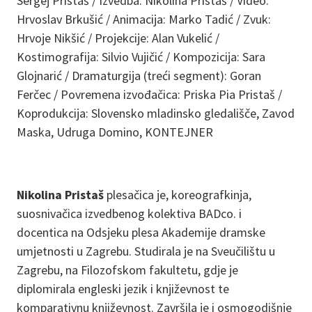
Sergej Pristaš / Izvedba: Nikolina Pristaš / Video:
Hrvoslav Brkušić / Animacija: Marko Tadić / Zvuk:
Hrvoje Nikšić / Projekcije: Alan Vukelić /
Kostimografija: Silvio Vujičić / Kompozicija: Sara
Glojnarić / Dramaturgija (treći segment): Goran
Ferčec / Povremena izvođačica: Priska Pia Pristaš /
Koprodukcija: Slovensko mladinsko gledališče, Zavod
Maska, Udruga Domino, KONTEJNER
Nikolina Pristaš
plesačica je, koreografkinja,
suosnivačica izvedbenog kolektiva BADco. i
docentica na Odsjeku plesa Akademije dramske
umjetnosti u Zagrebu. Studirala je na Sveučilištu u
Zagrebu, na Filozofskom fakultetu, gdje je
diplomirala engleski jezik i književnost te
komparativnu književnost. Završila je i osmogodišnje