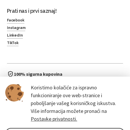
Prati nas i prvi saznaj!
Facebook
Instagram
LinkedIn
TikTok
100% sigurna kupovina
brzo i jednostavno
Koristimo kolačiće za ispravno
bez čekanja u redu
funkcioniranje ove web-stranice i
poboljšanje vašeg korisničkog iskustva.
Više informacija možete pronaći na
Postavke privatnosti.