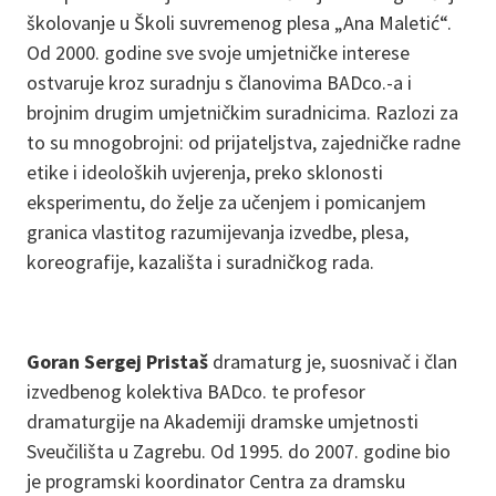
školovanje u Školi suvremenog plesa „Ana Maletić“.
Od 2000. godine sve svoje umjetničke interese
ostvaruje kroz suradnju s članovima BADco.-a i
brojnim drugim umjetničkim suradnicima. Razlozi za
to su mnogobrojni: od prijateljstva, zajedničke radne
etike i ideoloških uvjerenja, preko sklonosti
eksperimentu, do želje za učenjem i pomicanjem
granica vlastitog razumijevanja izvedbe, plesa,
koreografije, kazališta i suradničkog rada.
Goran Sergej Pristaš
dramaturg je, suosnivač i član
izvedbenog kolektiva BADco. te profesor
dramaturgije na Akademiji dramske umjetnosti
Sveučilišta u Zagrebu. Od 1995. do 2007. godine bio
je programski koordinator Centra za dramsku