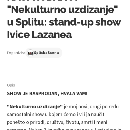
"Nekulturno uzdizanje"
u Splitu: stand-up show
Ivice Lazanea
Organizira
SplickaScena
Opis
SHOW JE RASPRODAN, HVALA VAM!
"Nekulturno uzdizanje"
je moj novi, drugi po redu
samostalni show u kojem ćemo i vi i ja naučit
ponešto o prirodi, društvu, životu, smrti i meni
samome. Nakon 3 izvedbe ove sezone u Lori vrime je