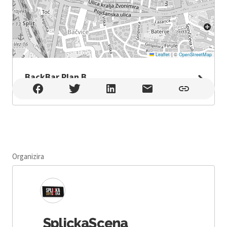
Leaflet
|
©
OpenStreetMap
BackBar Plan B
BackBar Plan B , Split
Organizira
SplickaScena