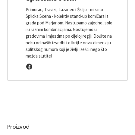
Primorac, Travizi, Lazaneo i Škiljo - mi smo
Splicka Scena - kolektiv stand-up komičara iz
grada pod Marjanom. Nastupamo zajedno, solo
i u raznim kombinacijama. Gostujemo u
gradovima i mjestima po cijeloj regiji. Dođite na
neku od naših izvedbi i otkrijte novu dimenziju
splitskog humora koji je življi i žešći nego što
možda slutite!
Proizvod