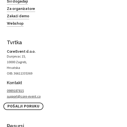
Svi događaji
Za organizatore
Zakaži demo
Webshop
Tvrtka
CoreEvent d.o.o.
Dunjevac 15,
10000 Zagreb,
Hrvatska
OIB: 36611335369
Kontakt
0989187815
support@core-event.co
POŠALJI PORUKU
Resursi