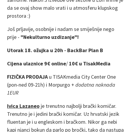
da se ovaj show malo vrati i u atmosferu klupskog
prostora :)
Još prljavije, osobnije i nadam se smiješnije nego
prije -
"Nekulturno uzdizanje"!
Utorak 18. ožujka u 20h - BackBar Plan B
Cijena ulaznice 9€ online
/
10€ u TisakMedia
FIZIČKA PRODAJA
u TISAKmedia City Center One
(pon-ned 09-21h) i Morpurgo +
dodatna naknada
1EUR
Ivica Lazaneo
je trenutno najbolji brački komičar.
Trenutno je i jedini brački komičar. Uz hrvatski jezik
fluentan je i u engleskom i bračkom. Nikor ga nebi
kapi njanci bokun da parlo po bročki, tako da nastupa